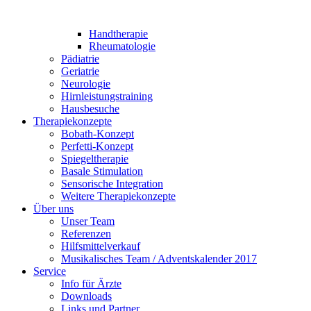
Handtherapie
Rheumatologie
Pädiatrie
Geriatrie
Neurologie
Hirnleistungstraining
Hausbesuche
Therapiekonzepte
Bobath-Konzept
Perfetti-Konzept
Spiegeltherapie
Basale Stimulation
Sensorische Integration
Weitere Therapiekonzepte
Über uns
Unser Team
Referenzen
Hilfsmittelverkauf
Musikalisches Team / Adventskalender 2017
Service
Info für Ärzte
Downloads
Links und Partner