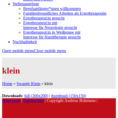
Stellenangebote
Berufsanfänger*nnen willkommen
Familienfreundliches Arbeiten als Ergotherapeutin
Ergotherapeut:in gesucht
Ergotherapeut:in mit
Interesse für Neurologie gesucht
Ergotherapeut:in in Weißensee mit
Interesse für Handtherapie gesucht
Nachhaltigkeit
Open mobile menu
Close mobile menu
klein
Home
»
Swantje Klein
»
klein
Downloads
:
full (200x200)
|
thumbnail (150x150)
Impressum
|
Datenschutz
| Copyright Andreas Bohmann |