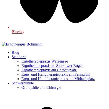
Bluesky
Blog
Standorte
Ergotherapiepraxis Weißensee
Ergotherapiepraxis im Storkower Bogen
Ergotherapiepraxis am Garbátyplatz
Ergo- und Handtherapiepraxis am Fennpfuhl
Ergo- und Handtherapiepraxis am Mirbachplatz
Schwerpunkte
Orthopädie und Chirurgie