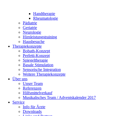
Handtherapie
Rheumatologie
Pädiatrie
Geriatrie
Neurologie
Hirnleistungstraining
Hausbesuche
Therapiekonzepte
Bobath-Konzept
Perfetti-Konzept
Spiegeltherapie
Basale Stimulation
Sensorische Integration
Weitere Therapiekonzepte
Über uns
Unser Team
Referenzen
Hilfsmittelverkauf
Musikalisches Team / Adventskalender 2017
Service
Info für Ärzte
Downloads