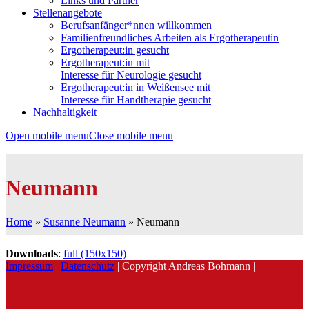
Links und Partner
Stellenangebote
Berufsanfänger*nnen willkommen
Familienfreundliches Arbeiten als Ergotherapeutin
Ergotherapeut:in gesucht
Ergotherapeut:in mit
Interesse für Neurologie gesucht
Ergotherapeut:in in Weißensee mit
Interesse für Handtherapie gesucht
Nachhaltigkeit
Open mobile menu
Close mobile menu
Neumann
Home
»
Susanne Neumann
»
Neumann
Downloads
:
full (150x150)
Impressum
|
Datenschutz
| Copyright Andreas Bohmann |