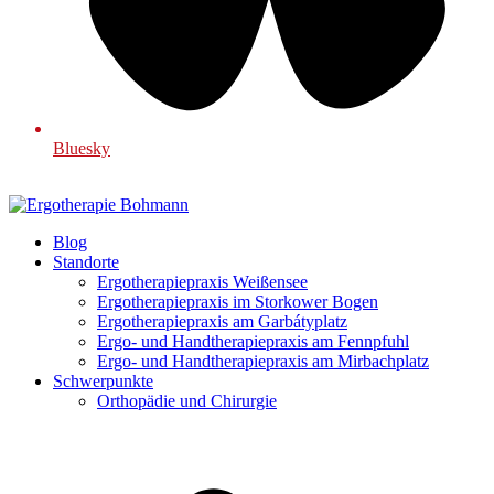
Bluesky
Blog
Standorte
Ergotherapiepraxis Weißensee
Ergotherapiepraxis im Storkower Bogen
Ergotherapiepraxis am Garbátyplatz
Ergo- und Handtherapiepraxis am Fennpfuhl
Ergo- und Handtherapiepraxis am Mirbachplatz
Schwerpunkte
Orthopädie und Chirurgie