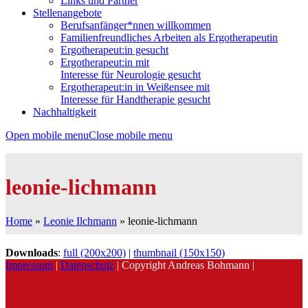
Links und Partner
Stellenangebote
Berufsanfänger*nnen willkommen
Familienfreundliches Arbeiten als Ergotherapeutin
Ergotherapeut:in gesucht
Ergotherapeut:in mit
Interesse für Neurologie gesucht
Ergotherapeut:in in Weißensee mit
Interesse für Handtherapie gesucht
Nachhaltigkeit
Open mobile menu
Close mobile menu
leonie-lichmann
Home
»
Leonie Ilchmann
»
leonie-lichmann
Downloads
:
full (200x200)
|
thumbnail (150x150)
Impressum
|
Datenschutz
| Copyright Andreas Bohmann |