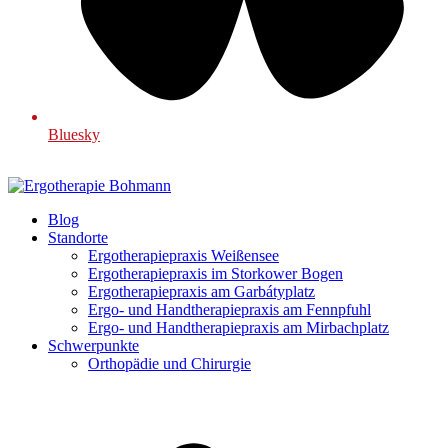
Bluesky
Blog
Standorte
Ergotherapiepraxis Weißensee
Ergotherapiepraxis im Storkower Bogen
Ergotherapiepraxis am Garbátyplatz
Ergo- und Handtherapiepraxis am Fennpfuhl
Ergo- und Handtherapiepraxis am Mirbachplatz
Schwerpunkte
Orthopädie und Chirurgie