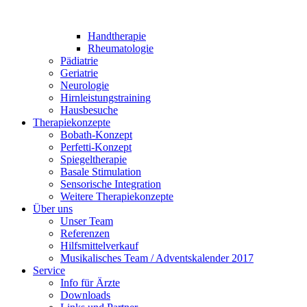
Handtherapie
Rheumatologie
Pädiatrie
Geriatrie
Neurologie
Hirnleistungstraining
Hausbesuche
Therapiekonzepte
Bobath-Konzept
Perfetti-Konzept
Spiegeltherapie
Basale Stimulation
Sensorische Integration
Weitere Therapiekonzepte
Über uns
Unser Team
Referenzen
Hilfsmittelverkauf
Musikalisches Team / Adventskalender 2017
Service
Info für Ärzte
Downloads