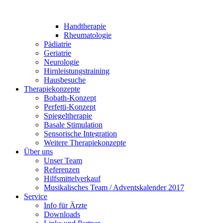
Handtherapie
Rheumatologie
Pädiatrie
Geriatrie
Neurologie
Hirnleistungstraining
Hausbesuche
Therapiekonzepte
Bobath-Konzept
Perfetti-Konzept
Spiegeltherapie
Basale Stimulation
Sensorische Integration
Weitere Therapiekonzepte
Über uns
Unser Team
Referenzen
Hilfsmittelverkauf
Musikalisches Team / Adventskalender 2017
Service
Info für Ärzte
Downloads