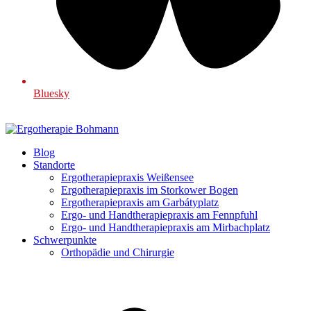
Bluesky
Blog
Standorte
Ergotherapiepraxis Weißensee
Ergotherapiepraxis im Storkower Bogen
Ergotherapiepraxis am Garbátyplatz
Ergo- und Handtherapiepraxis am Fennpfuhl
Ergo- und Handtherapiepraxis am Mirbachplatz
Schwerpunkte
Orthopädie und Chirurgie