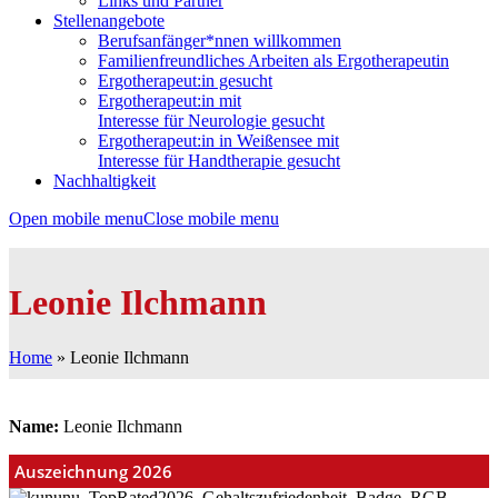
Links und Partner
Stellenangebote
Berufsanfänger*nnen willkommen
Familienfreundliches Arbeiten als Ergotherapeutin
Ergotherapeut:in gesucht
Ergotherapeut:in mit
Interesse für Neurologie gesucht
Ergotherapeut:in in Weißensee mit
Interesse für Handtherapie gesucht
Nachhaltigkeit
Open mobile menu
Close mobile menu
Leonie Ilchmann
Home
»
Leonie Ilchmann
Name:
Leonie Ilchmann
Auszeichnung 2026