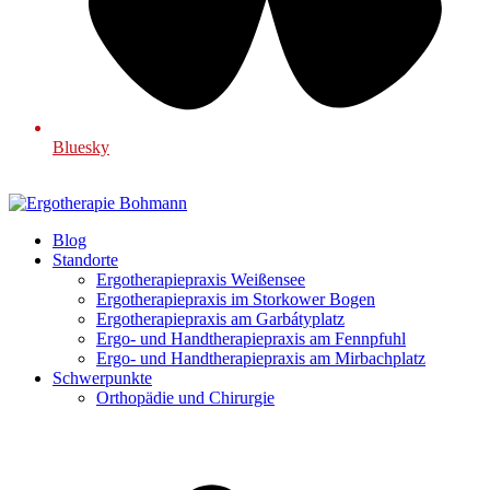
Bluesky
Blog
Standorte
Ergotherapiepraxis Weißensee
Ergotherapiepraxis im Storkower Bogen
Ergotherapiepraxis am Garbátyplatz
Ergo- und Handtherapiepraxis am Fennpfuhl
Ergo- und Handtherapiepraxis am Mirbachplatz
Schwerpunkte
Orthopädie und Chirurgie