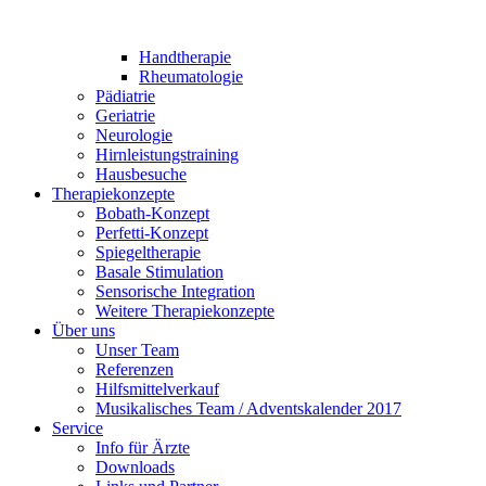
Handtherapie
Rheumatologie
Pädiatrie
Geriatrie
Neurologie
Hirnleistungstraining
Hausbesuche
Therapiekonzepte
Bobath-Konzept
Perfetti-Konzept
Spiegeltherapie
Basale Stimulation
Sensorische Integration
Weitere Therapiekonzepte
Über uns
Unser Team
Referenzen
Hilfsmittelverkauf
Musikalisches Team / Adventskalender 2017
Service
Info für Ärzte
Downloads