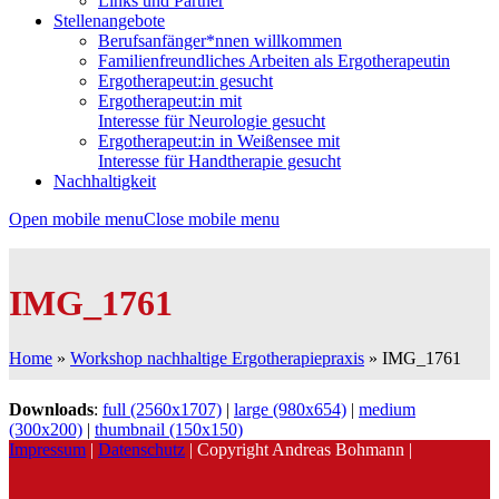
Links und Partner
Stellenangebote
Berufsanfänger*nnen willkommen
Familienfreundliches Arbeiten als Ergotherapeutin
Ergotherapeut:in gesucht
Ergotherapeut:in mit
Interesse für Neurologie gesucht
Ergotherapeut:in in Weißensee mit
Interesse für Handtherapie gesucht
Nachhaltigkeit
Open mobile menu
Close mobile menu
IMG_1761
Home
»
Workshop nachhaltige Ergotherapiepraxis
»
IMG_1761
Downloads
:
full (2560x1707)
|
large (980x654)
|
medium
(300x200)
|
thumbnail (150x150)
Impressum
|
Datenschutz
| Copyright Andreas Bohmann |