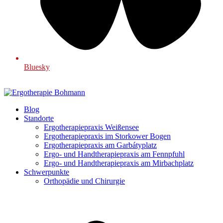
Bluesky
Blog
Standorte
Ergotherapiepraxis Weißensee
Ergotherapiepraxis im Storkower Bogen
Ergotherapiepraxis am Garbátyplatz
Ergo- und Handtherapiepraxis am Fennpfuhl
Ergo- und Handtherapiepraxis am Mirbachplatz
Schwerpunkte
Orthopädie und Chirurgie