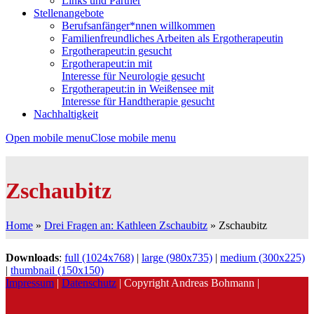
Links und Partner
Stellenangebote
Berufsanfänger*nnen willkommen
Familienfreundliches Arbeiten als Ergotherapeutin
Ergotherapeut:in gesucht
Ergotherapeut:in mit
Interesse für Neurologie gesucht
Ergotherapeut:in in Weißensee mit
Interesse für Handtherapie gesucht
Nachhaltigkeit
Open mobile menu
Close mobile menu
Zschaubitz
Home
»
Drei Fragen an: Kathleen Zschaubitz
»
Zschaubitz
Downloads
:
full (1024x768)
|
large (980x735)
|
medium (300x225)
|
thumbnail (150x150)
Impressum
|
Datenschutz
| Copyright Andreas Bohmann |