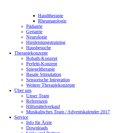
Handtherapie
Rheumatologie
Pädiatrie
Geriatrie
Neurologie
Hirnleistungstraining
Hausbesuche
Therapiekonzepte
Bobath-Konzept
Perfetti-Konzept
Spiegeltherapie
Basale Stimulation
Sensorische Integration
Weitere Therapiekonzepte
Über uns
Unser Team
Referenzen
Hilfsmittelverkauf
Musikalisches Team / Adventskalender 2017
Service
Info für Ärzte
Downloads