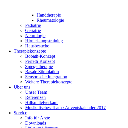
Handtherapie
Rheumatologie
Pädiatrie
Geriatrie
Neurologie
Hirnleistungstraining
Hausbesuche
Therapiekonzepte
Bobath-Konzept
Perfetti-Konzept
Spiegeltherapie
Basale Stimulation
Sensorische Integration
Weitere Therapiekonzepte
Über uns
Unser Team
Referenzen
Hilfsmittelverkauf
Musikalisches Team / Adventskalender 2017
Service
Info für Ärzte
Downloads