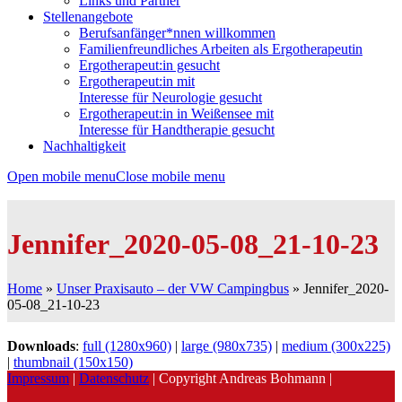
Links und Partner
Stellenangebote
Berufsanfänger*nnen willkommen
Familienfreundliches Arbeiten als Ergotherapeutin
Ergotherapeut:in gesucht
Ergotherapeut:in mit
Interesse für Neurologie gesucht
Ergotherapeut:in in Weißensee mit
Interesse für Handtherapie gesucht
Nachhaltigkeit
Open mobile menu
Close mobile menu
Jennifer_2020-05-08_21-10-23
Home
»
Unser Praxisauto – der VW Campingbus
»
Jennifer_2020-
05-08_21-10-23
Downloads
:
full (1280x960)
|
large (980x735)
|
medium (300x225)
|
thumbnail (150x150)
Impressum
|
Datenschutz
| Copyright Andreas Bohmann |