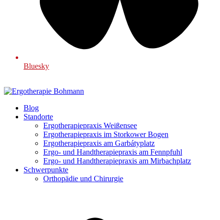
Bluesky
Blog
Standorte
Ergotherapiepraxis Weißensee
Ergotherapiepraxis im Storkower Bogen
Ergotherapiepraxis am Garbátyplatz
Ergo- und Handtherapiepraxis am Fennpfuhl
Ergo- und Handtherapiepraxis am Mirbachplatz
Schwerpunkte
Orthopädie und Chirurgie