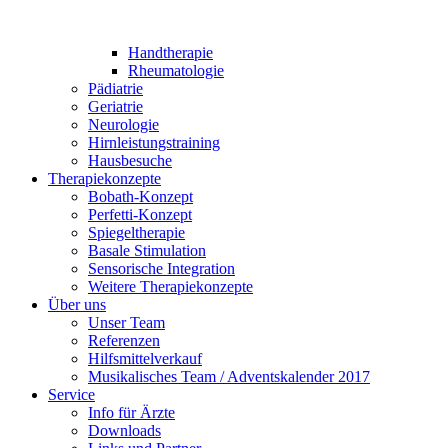
Handtherapie
Rheumatologie
Pädiatrie
Geriatrie
Neurologie
Hirnleistungstraining
Hausbesuche
Therapiekonzepte
Bobath-Konzept
Perfetti-Konzept
Spiegeltherapie
Basale Stimulation
Sensorische Integration
Weitere Therapiekonzepte
Über uns
Unser Team
Referenzen
Hilfsmittelverkauf
Musikalisches Team / Adventskalender 2017
Service
Info für Ärzte
Downloads