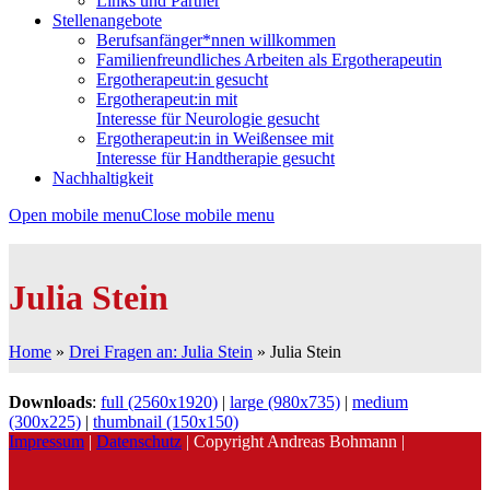
Links und Partner
Stellenangebote
Berufsanfänger*nnen willkommen
Familienfreundliches Arbeiten als Ergotherapeutin
Ergotherapeut:in gesucht
Ergotherapeut:in mit
Interesse für Neurologie gesucht
Ergotherapeut:in in Weißensee mit
Interesse für Handtherapie gesucht
Nachhaltigkeit
Open mobile menu
Close mobile menu
Julia Stein
Home
»
Drei Fragen an: Julia Stein
»
Julia Stein
Downloads
:
full (2560x1920)
|
large (980x735)
|
medium
(300x225)
|
thumbnail (150x150)
Impressum
|
Datenschutz
| Copyright Andreas Bohmann |