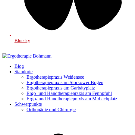
Bluesky
Blog
Standorte
Ergotherapiepraxis Weißensee
Ergotherapiepraxis im Storkower Bogen
Ergotherapiepraxis am Garbátyplatz
Ergo- und Handtherapiepraxis am Fennpfuhl
Ergo- und Handtherapiepraxis am Mirbachplatz
Schwerpunkte
Orthopädie und Chirurgie