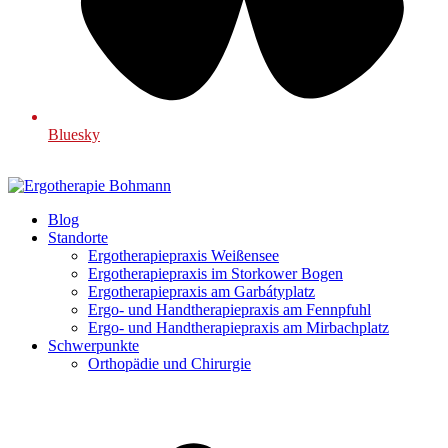
Bluesky
Blog
Standorte
Ergotherapiepraxis Weißensee
Ergotherapiepraxis im Storkower Bogen
Ergotherapiepraxis am Garbátyplatz
Ergo- und Handtherapiepraxis am Fennpfuhl
Ergo- und Handtherapiepraxis am Mirbachplatz
Schwerpunkte
Orthopädie und Chirurgie