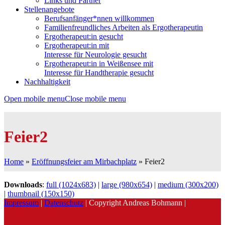
Links und Partner
Stellenangebote
Berufsanfänger*nnen willkommen
Familienfreundliches Arbeiten als Ergotherapeutin
Ergotherapeut:in gesucht
Ergotherapeut:in mit
Interesse für Neurologie gesucht
Ergotherapeut:in in Weißensee mit
Interesse für Handtherapie gesucht
Nachhaltigkeit
Open mobile menu
Close mobile menu
Feier2
Home
»
Eröffnungsfeier am Mirbachplatz
»
Feier2
Downloads
:
full (1024x683)
|
large (980x654)
|
medium (300x200)
|
thumbnail (150x150)
Impressum
|
Datenschutz
| Copyright Andreas Bohmann |