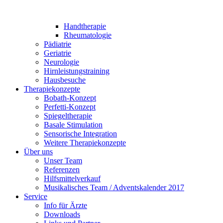
Handtherapie
Rheumatologie
Pädiatrie
Geriatrie
Neurologie
Hirnleistungstraining
Hausbesuche
Therapiekonzepte
Bobath-Konzept
Perfetti-Konzept
Spiegeltherapie
Basale Stimulation
Sensorische Integration
Weitere Therapiekonzepte
Über uns
Unser Team
Referenzen
Hilfsmittelverkauf
Musikalisches Team / Adventskalender 2017
Service
Info für Ärzte
Downloads