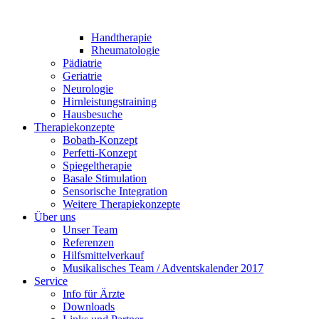
Handtherapie
Rheumatologie
Pädiatrie
Geriatrie
Neurologie
Hirnleistungstraining
Hausbesuche
Therapiekonzepte
Bobath-Konzept
Perfetti-Konzept
Spiegeltherapie
Basale Stimulation
Sensorische Integration
Weitere Therapiekonzepte
Über uns
Unser Team
Referenzen
Hilfsmittelverkauf
Musikalisches Team / Adventskalender 2017
Service
Info für Ärzte
Downloads