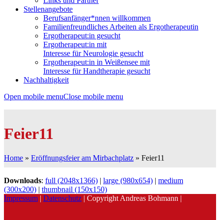
Links und Partner
Stellenangebote
Berufsanfänger*nnen willkommen
Familienfreundliches Arbeiten als Ergotherapeutin
Ergotherapeut:in gesucht
Ergotherapeut:in mit
Interesse für Neurologie gesucht
Ergotherapeut:in in Weißensee mit
Interesse für Handtherapie gesucht
Nachhaltigkeit
Open mobile menu
Close mobile menu
Feier11
Home
»
Eröffnungsfeier am Mirbachplatz
»
Feier11
Downloads
:
full (2048x1366)
|
large (980x654)
|
medium
(300x200)
|
thumbnail (150x150)
Impressum
|
Datenschutz
| Copyright Andreas Bohmann |