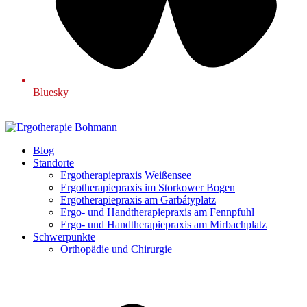
Bluesky
Blog
Standorte
Ergotherapiepraxis Weißensee
Ergotherapiepraxis im Storkower Bogen
Ergotherapiepraxis am Garbátyplatz
Ergo- und Handtherapiepraxis am Fennpfuhl
Ergo- und Handtherapiepraxis am Mirbachplatz
Schwerpunkte
Orthopädie und Chirurgie