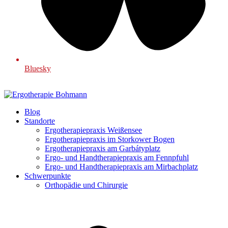
Bluesky
Blog
Standorte
Ergotherapiepraxis Weißensee
Ergotherapiepraxis im Storkower Bogen
Ergotherapiepraxis am Garbátyplatz
Ergo- und Handtherapiepraxis am Fennpfuhl
Ergo- und Handtherapiepraxis am Mirbachplatz
Schwerpunkte
Orthopädie und Chirurgie