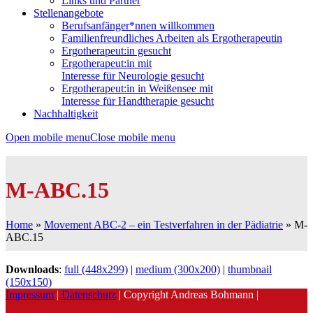
Links und Partner
Stellenangebote
Berufsanfänger*nnen willkommen
Familienfreundliches Arbeiten als Ergotherapeutin
Ergotherapeut:in gesucht
Ergotherapeut:in mit
Interesse für Neurologie gesucht
Ergotherapeut:in in Weißensee mit
Interesse für Handtherapie gesucht
Nachhaltigkeit
Open mobile menu
Close mobile menu
M-ABC.15
Home
»
Movement ABC-2 – ein Testverfahren in der Pädiatrie
»
M-
ABC.15
Downloads
:
full (448x299)
|
medium (300x200)
|
thumbnail
(150x150)
Impressum
|
Datenschutz
| Copyright Andreas Bohmann |