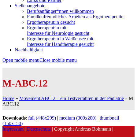
Links und Partner
Stellenangebote
Berufsanfänger*nnen willkommen
Familienfreundliches Arbeiten als Ergotherapeutin
Ergotherapeut:in gesucht
Ergotherapeut:in mit
Interesse für Neurologie gesucht
Ergotherapeut:in in Weißensee mit
Interesse für Handtherapie gesucht
Nachhaltigkeit
Open mobile menu
Close mobile menu
M-ABC.12
Home
»
Movement ABC-2 – ein Testverfahren in der Pädiatrie
»
M-
ABC.12
Downloads
:
full (448x299)
|
medium (300x200)
|
thumbnail
(150x150)
Impressum
|
Datenschutz
| Copyright Andreas Bohmann |