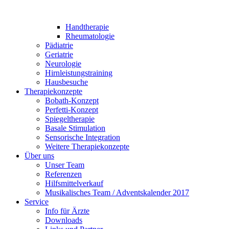
Handtherapie
Rheumatologie
Pädiatrie
Geriatrie
Neurologie
Hirnleistungstraining
Hausbesuche
Therapiekonzepte
Bobath-Konzept
Perfetti-Konzept
Spiegeltherapie
Basale Stimulation
Sensorische Integration
Weitere Therapiekonzepte
Über uns
Unser Team
Referenzen
Hilfsmittelverkauf
Musikalisches Team / Adventskalender 2017
Service
Info für Ärzte
Downloads