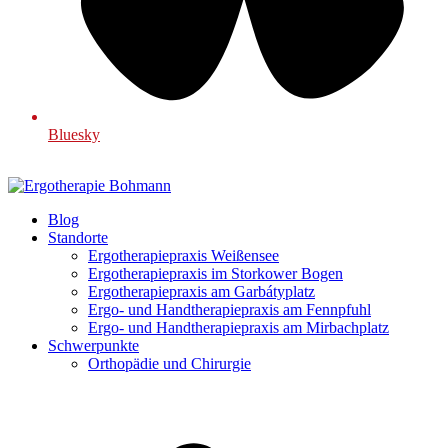
Bluesky
Blog
Standorte
Ergotherapiepraxis Weißensee
Ergotherapiepraxis im Storkower Bogen
Ergotherapiepraxis am Garbátyplatz
Ergo- und Handtherapiepraxis am Fennpfuhl
Ergo- und Handtherapiepraxis am Mirbachplatz
Schwerpunkte
Orthopädie und Chirurgie