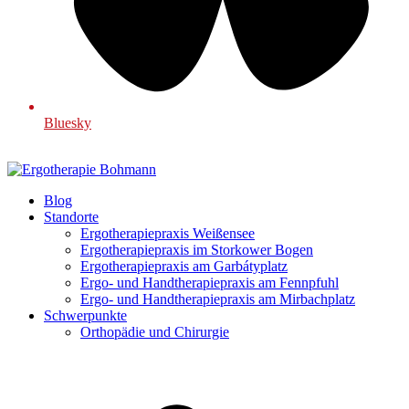
Bluesky
Blog
Standorte
Ergotherapiepraxis Weißensee
Ergotherapiepraxis im Storkower Bogen
Ergotherapiepraxis am Garbátyplatz
Ergo- und Handtherapiepraxis am Fennpfuhl
Ergo- und Handtherapiepraxis am Mirbachplatz
Schwerpunkte
Orthopädie und Chirurgie