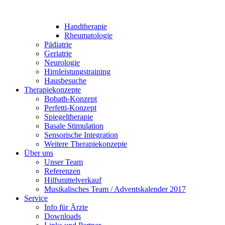
Handtherapie
Rheumatologie
Pädiatrie
Geriatrie
Neurologie
Hirnleistungstraining
Hausbesuche
Therapiekonzepte
Bobath-Konzept
Perfetti-Konzept
Spiegeltherapie
Basale Stimulation
Sensorische Integration
Weitere Therapiekonzepte
Über uns
Unser Team
Referenzen
Hilfsmittelverkauf
Musikalisches Team / Adventskalender 2017
Service
Info für Ärzte
Downloads