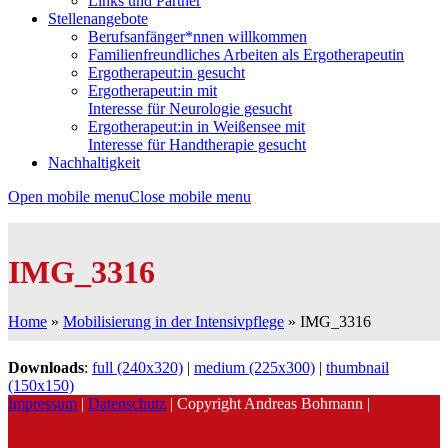
Links und Partner
Stellenangebote
Berufsanfänger*nnen willkommen
Familienfreundliches Arbeiten als Ergotherapeutin
Ergotherapeut:in gesucht
Ergotherapeut:in mit
Interesse für Neurologie gesucht
Ergotherapeut:in in Weißensee mit
Interesse für Handtherapie gesucht
Nachhaltigkeit
Open mobile menu
Close mobile menu
IMG_3316
Home
»
Mobilisierung in der Intensivpflege
»
IMG_3316
Downloads
:
full (240x320)
|
medium (225x300)
|
thumbnail
(150x150)
Impressum
|
Datenschutz
| Copyright Andreas Bohmann |