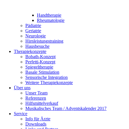
Handtherapie
Rheumatologie
Pädiatrie
Geriatrie
Neurologie
Hirnleistungstraining
Hausbesuche
Therapiekonzepte
Bobath-Konzept
Perfetti-Konzept
Spiegeltherapie
Basale Stimulation
Sensorische Integration
Weitere Therapiekonzepte
Über uns
Unser Team
Referenzen
Hilfsmittelverkauf
Musikalisches Team / Adventskalender 2017
Service
Info für Ärzte
Downloads