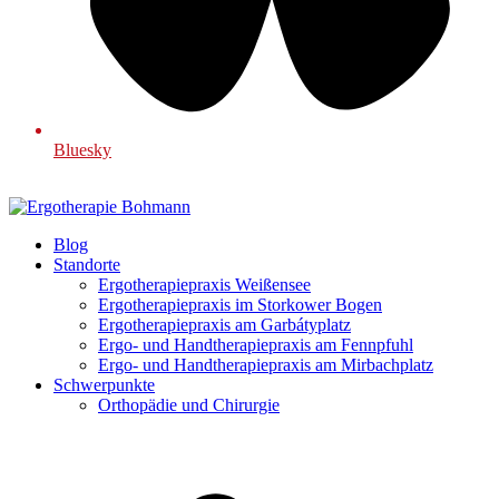
Bluesky
Blog
Standorte
Ergotherapiepraxis Weißensee
Ergotherapiepraxis im Storkower Bogen
Ergotherapiepraxis am Garbátyplatz
Ergo- und Handtherapiepraxis am Fennpfuhl
Ergo- und Handtherapiepraxis am Mirbachplatz
Schwerpunkte
Orthopädie und Chirurgie