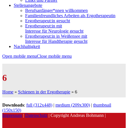
Links und Partner
Stellenangebote
Berufsanfänger*nnen willkommen
Familienfreundliches Arbeiten als Ergotherapeutin
Ergotherapeut:in gesucht
Ergotherapeut:in mit
Interesse für Neurologie gesucht
Ergotherapeut:in in Weißensee mit
Interesse für Handtherapie gesucht
Nachhaltigkeit
Open mobile menu
Close mobile menu
6
Home
»
Schienen in der Ergotherapie
»
6
Downloads
:
full (312x448)
|
medium (209x300)
|
thumbnail
(150x150)
Impressum
|
Datenschutz
| Copyright Andreas Bohmann |