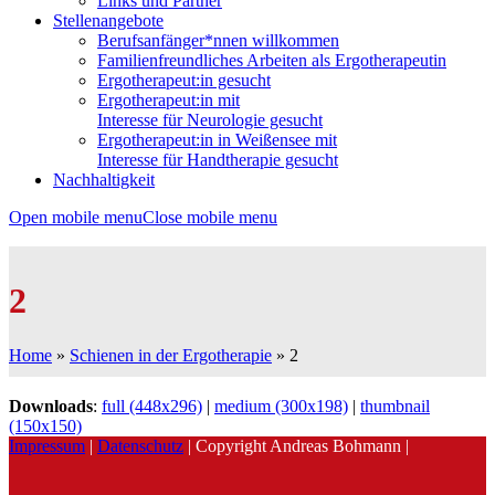
Links und Partner
Stellenangebote
Berufsanfänger*nnen willkommen
Familienfreundliches Arbeiten als Ergotherapeutin
Ergotherapeut:in gesucht
Ergotherapeut:in mit
Interesse für Neurologie gesucht
Ergotherapeut:in in Weißensee mit
Interesse für Handtherapie gesucht
Nachhaltigkeit
Open mobile menu
Close mobile menu
2
Home
»
Schienen in der Ergotherapie
»
2
Downloads
:
full (448x296)
|
medium (300x198)
|
thumbnail
(150x150)
Impressum
|
Datenschutz
| Copyright Andreas Bohmann |