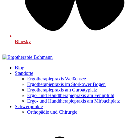
Bluesky
Blog
Standorte
Ergotherapiepraxis Weißensee
Ergotherapiepraxis im Storkower Bogen
Ergotherapiepraxis am Garbátyplatz
Ergo- und Handtherapiepraxis am Fennpfuhl
Ergo- und Handtherapiepraxis am Mirbachplatz
Schwerpunkte
Orthopädie und Chirurgie