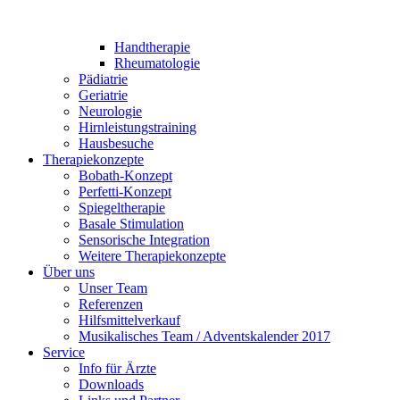
Handtherapie
Rheumatologie
Pädiatrie
Geriatrie
Neurologie
Hirnleistungstraining
Hausbesuche
Therapiekonzepte
Bobath-Konzept
Perfetti-Konzept
Spiegeltherapie
Basale Stimulation
Sensorische Integration
Weitere Therapiekonzepte
Über uns
Unser Team
Referenzen
Hilfsmittelverkauf
Musikalisches Team / Adventskalender 2017
Service
Info für Ärzte
Downloads