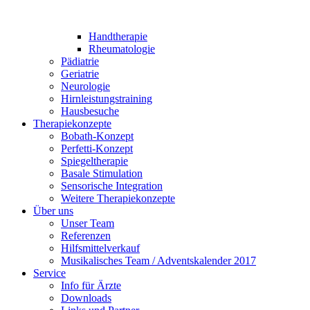
Handtherapie
Rheumatologie
Pädiatrie
Geriatrie
Neurologie
Hirnleistungstraining
Hausbesuche
Therapiekonzepte
Bobath-Konzept
Perfetti-Konzept
Spiegeltherapie
Basale Stimulation
Sensorische Integration
Weitere Therapiekonzepte
Über uns
Unser Team
Referenzen
Hilfsmittelverkauf
Musikalisches Team / Adventskalender 2017
Service
Info für Ärzte
Downloads