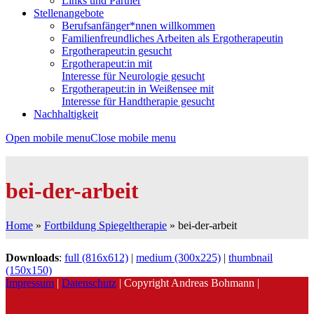
Links und Partner
Stellenangebote
Berufsanfänger*nnen willkommen
Familienfreundliches Arbeiten als Ergotherapeutin
Ergotherapeut:in gesucht
Ergotherapeut:in mit
Interesse für Neurologie gesucht
Ergotherapeut:in in Weißensee mit
Interesse für Handtherapie gesucht
Nachhaltigkeit
Open mobile menu
Close mobile menu
bei-der-arbeit
Home
»
Fortbildung Spiegeltherapie
»
bei-der-arbeit
Downloads
:
full (816x612)
|
medium (300x225)
|
thumbnail
(150x150)
Impressum
|
Datenschutz
| Copyright Andreas Bohmann |