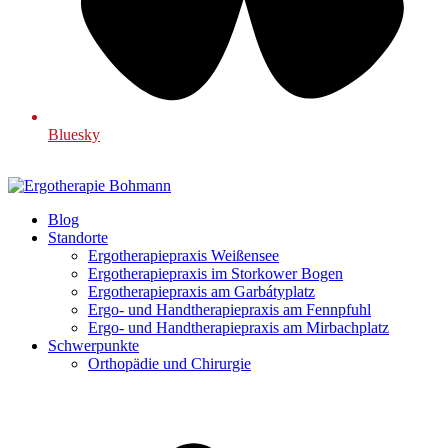
Bluesky
Blog
Standorte
Ergotherapiepraxis Weißensee
Ergotherapiepraxis im Storkower Bogen
Ergotherapiepraxis am Garbátyplatz
Ergo- und Handtherapiepraxis am Fennpfuhl
Ergo- und Handtherapiepraxis am Mirbachplatz
Schwerpunkte
Orthopädie und Chirurgie