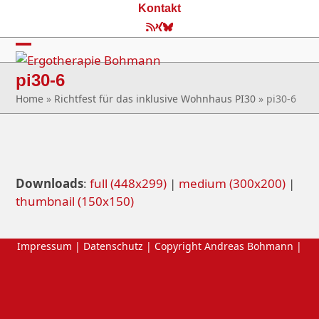
Skip
Kontakt
to
RSS
Xing
Bluesky
content
Open
Close
pi30-6
mobile
mobile
Home
»
Richtfest für das inklusive Wohnhaus PI30
»
pi30-6
menu
menu
Downloads
:
full (448x299)
|
medium (300x200)
|
thumbnail (150x150)
Impressum
|
Datenschutz
| Copyright Andreas Bohmann |