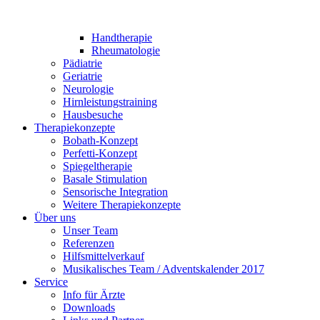
Handtherapie
Rheumatologie
Pädiatrie
Geriatrie
Neurologie
Hirnleistungstraining
Hausbesuche
Therapiekonzepte
Bobath-Konzept
Perfetti-Konzept
Spiegeltherapie
Basale Stimulation
Sensorische Integration
Weitere Therapiekonzepte
Über uns
Unser Team
Referenzen
Hilfsmittelverkauf
Musikalisches Team / Adventskalender 2017
Service
Info für Ärzte
Downloads