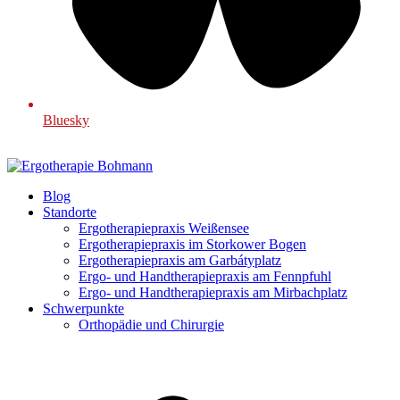
Bluesky
Blog
Standorte
Ergotherapiepraxis Weißensee
Ergotherapiepraxis im Storkower Bogen
Ergotherapiepraxis am Garbátyplatz
Ergo- und Handtherapiepraxis am Fennpfuhl
Ergo- und Handtherapiepraxis am Mirbachplatz
Schwerpunkte
Orthopädie und Chirurgie