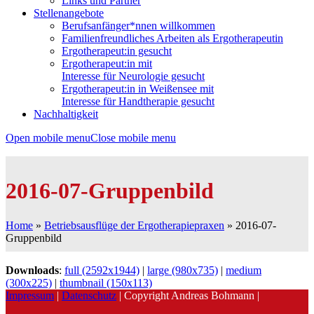
Links und Partner
Stellenangebote
Berufsanfänger*nnen willkommen
Familienfreundliches Arbeiten als Ergotherapeutin
Ergotherapeut:in gesucht
Ergotherapeut:in mit
Interesse für Neurologie gesucht
Ergotherapeut:in in Weißensee mit
Interesse für Handtherapie gesucht
Nachhaltigkeit
Open mobile menu
Close mobile menu
2016-07-Gruppenbild
Home
»
Betriebsausflüge der Ergotherapiepraxen
»
2016-07-
Gruppenbild
Downloads
:
full (2592x1944)
|
large (980x735)
|
medium
(300x225)
|
thumbnail (150x113)
Impressum
|
Datenschutz
| Copyright Andreas Bohmann |