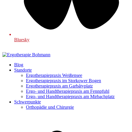
Bluesky
Blog
Standorte
Ergotherapiepraxis Weißensee
Ergotherapiepraxis im Storkower Bogen
Ergotherapiepraxis am Garbátyplatz
Ergo- und Handtherapiepraxis am Fennpfuhl
Ergo- und Handtherapiepraxis am Mirbachplatz
Schwerpunkte
Orthopädie und Chirurgie