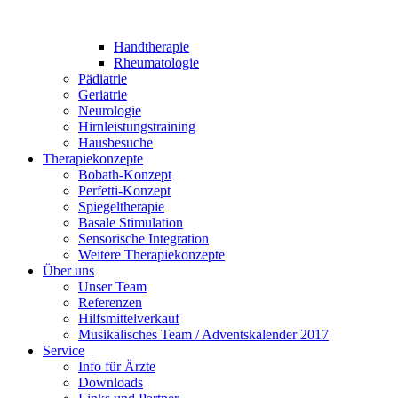
Handtherapie
Rheumatologie
Pädiatrie
Geriatrie
Neurologie
Hirnleistungstraining
Hausbesuche
Therapiekonzepte
Bobath-Konzept
Perfetti-Konzept
Spiegeltherapie
Basale Stimulation
Sensorische Integration
Weitere Therapiekonzepte
Über uns
Unser Team
Referenzen
Hilfsmittelverkauf
Musikalisches Team / Adventskalender 2017
Service
Info für Ärzte
Downloads