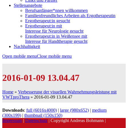
Links und Partner
Stellenangebote
Berufsanfänger*nnen willkommen
Familienfreundliches Arbeiten als Ergotherapeutin
Ergotherapeut:in gesucht
Ergotherapeut:in mit
Interesse für Neurologie gesucht
Ergotherapeut:in in Weißensee mit
Interesse für Handtherapie gesucht
Nachhaltigkeit
Open mobile menu
Close mobile menu
2016-01-09 13.04.47
Home
»
Verbesserung der visuellen Wahrnehmungsleistung mit
VWTproThera
»
2016-01-09 13.04.47
Downloads
:
full (6016x4000)
|
large (980x652)
|
medium
(300x199)
|
thumbnail (150x150)
Impressum
|
Datenschutz
| Copyright Andreas Bohmann |