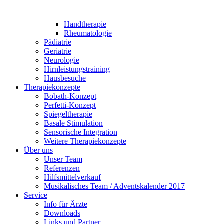
Handtherapie
Rheumatologie
Pädiatrie
Geriatrie
Neurologie
Hirnleistungstraining
Hausbesuche
Therapiekonzepte
Bobath-Konzept
Perfetti-Konzept
Spiegeltherapie
Basale Stimulation
Sensorische Integration
Weitere Therapiekonzepte
Über uns
Unser Team
Referenzen
Hilfsmittelverkauf
Musikalisches Team / Adventskalender 2017
Service
Info für Ärzte
Downloads
Links und Partner