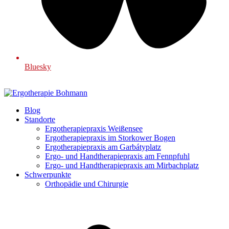
Bluesky
Blog
Standorte
Ergotherapiepraxis Weißensee
Ergotherapiepraxis im Storkower Bogen
Ergotherapiepraxis am Garbátyplatz
Ergo- und Handtherapiepraxis am Fennpfuhl
Ergo- und Handtherapiepraxis am Mirbachplatz
Schwerpunkte
Orthopädie und Chirurgie