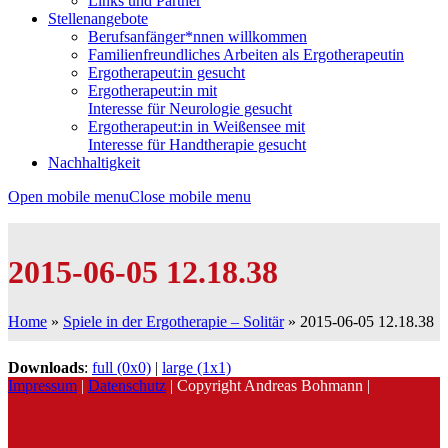
Links und Partner
Stellenangebote
Berufsanfänger*nnen willkommen
Familienfreundliches Arbeiten als Ergotherapeutin
Ergotherapeut:in gesucht
Ergotherapeut:in mit
Interesse für Neurologie gesucht
Ergotherapeut:in in Weißensee mit
Interesse für Handtherapie gesucht
Nachhaltigkeit
Open mobile menu
Close mobile menu
2015-06-05 12.18.38
Home
»
Spiele in der Ergotherapie – Solitär
»
2015-06-05 12.18.38
Downloads
:
full (0x0)
|
large (1x1)
Impressum
|
Datenschutz
| Copyright Andreas Bohmann |