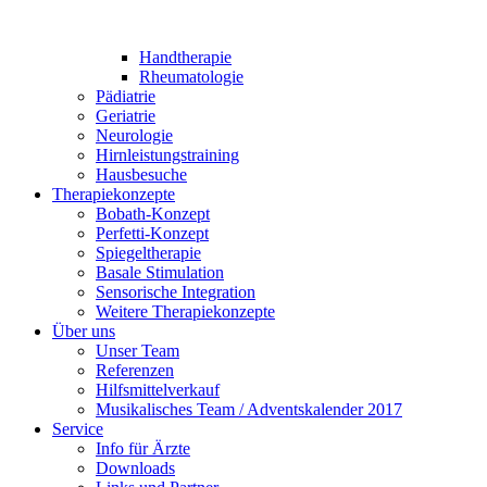
Handtherapie
Rheumatologie
Pädiatrie
Geriatrie
Neurologie
Hirnleistungstraining
Hausbesuche
Therapiekonzepte
Bobath-Konzept
Perfetti-Konzept
Spiegeltherapie
Basale Stimulation
Sensorische Integration
Weitere Therapiekonzepte
Über uns
Unser Team
Referenzen
Hilfsmittelverkauf
Musikalisches Team / Adventskalender 2017
Service
Info für Ärzte
Downloads