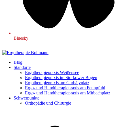
Bluesky
Blog
Standorte
Ergotherapiepraxis Weißensee
Ergotherapiepraxis im Storkower Bogen
Ergotherapiepraxis am Garbátyplatz
Ergo- und Handtherapiepraxis am Fennpfuhl
Ergo- und Handtherapiepraxis am Mirbachplatz
Schwerpunkte
Orthopädie und Chirurgie