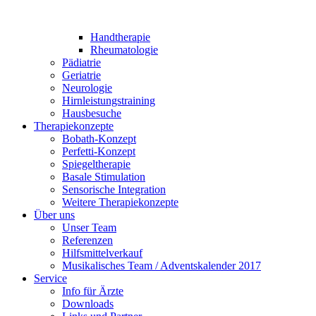
Handtherapie
Rheumatologie
Pädiatrie
Geriatrie
Neurologie
Hirnleistungstraining
Hausbesuche
Therapiekonzepte
Bobath-Konzept
Perfetti-Konzept
Spiegeltherapie
Basale Stimulation
Sensorische Integration
Weitere Therapiekonzepte
Über uns
Unser Team
Referenzen
Hilfsmittelverkauf
Musikalisches Team / Adventskalender 2017
Service
Info für Ärzte
Downloads