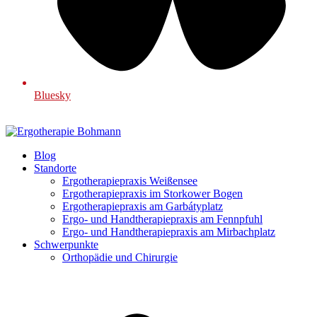
Bluesky
Blog
Standorte
Ergotherapiepraxis Weißensee
Ergotherapiepraxis im Storkower Bogen
Ergotherapiepraxis am Garbátyplatz
Ergo- und Handtherapiepraxis am Fennpfuhl
Ergo- und Handtherapiepraxis am Mirbachplatz
Schwerpunkte
Orthopädie und Chirurgie