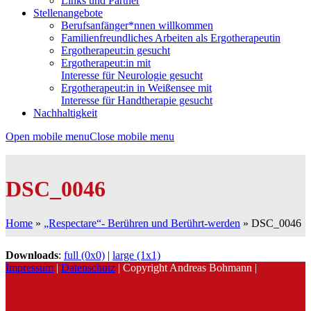
Links und Partner
Stellenangebote
Berufsanfänger*nnen willkommen
Familienfreundliches Arbeiten als Ergotherapeutin
Ergotherapeut:in gesucht
Ergotherapeut:in mit
Interesse für Neurologie gesucht
Ergotherapeut:in in Weißensee mit
Interesse für Handtherapie gesucht
Nachhaltigkeit
Open mobile menu
Close mobile menu
DSC_0046
Home
»
„Respectare“- Berühren und Berührt-werden
»
DSC_0046
Downloads
:
full (0x0)
|
large (1x1)
Impressum
|
Datenschutz
| Copyright Andreas Bohmann |