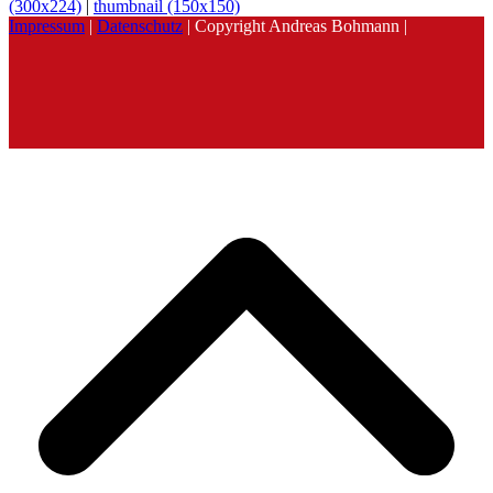
(300x224)
|
thumbnail (150x150)
Impressum
|
Datenschutz
| Copyright Andreas Bohmann |