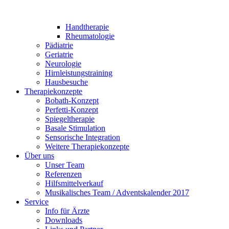
Handtherapie
Rheumatologie
Pädiatrie
Geriatrie
Neurologie
Hirnleistungstraining
Hausbesuche
Therapiekonzepte
Bobath-Konzept
Perfetti-Konzept
Spiegeltherapie
Basale Stimulation
Sensorische Integration
Weitere Therapiekonzepte
Über uns
Unser Team
Referenzen
Hilfsmittelverkauf
Musikalisches Team / Adventskalender 2017
Service
Info für Ärzte
Downloads