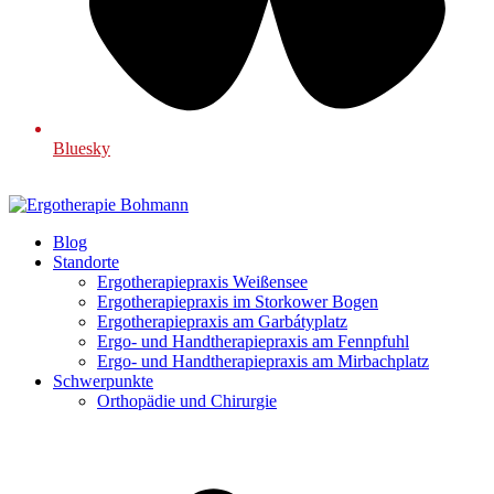
Bluesky
Blog
Standorte
Ergotherapiepraxis Weißensee
Ergotherapiepraxis im Storkower Bogen
Ergotherapiepraxis am Garbátyplatz
Ergo- und Handtherapiepraxis am Fennpfuhl
Ergo- und Handtherapiepraxis am Mirbachplatz
Schwerpunkte
Orthopädie und Chirurgie