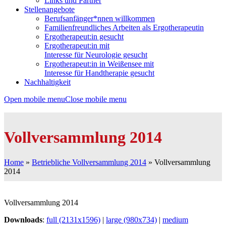
Links und Partner
Stellenangebote
Berufsanfänger*nnen willkommen
Familienfreundliches Arbeiten als Ergotherapeutin
Ergotherapeut:in gesucht
Ergotherapeut:in mit
Interesse für Neurologie gesucht
Ergotherapeut:in in Weißensee mit
Interesse für Handtherapie gesucht
Nachhaltigkeit
Open mobile menu
Close mobile menu
Vollversammlung 2014
Home
»
Betriebliche Vollversammlung 2014
»
Vollversammlung
2014
Vollversammlung 2014
Downloads
:
full (2131x1596)
|
large (980x734)
|
medium