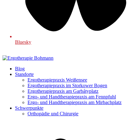
Bluesky
Blog
Standorte
Ergotherapiepraxis Weißensee
Ergotherapiepraxis im Storkower Bogen
Ergotherapiepraxis am Garbátyplatz
Ergo- und Handtherapiepraxis am Fennpfuhl
Ergo- und Handtherapiepraxis am Mirbachplatz
Schwerpunkte
Orthopädie und Chirurgie