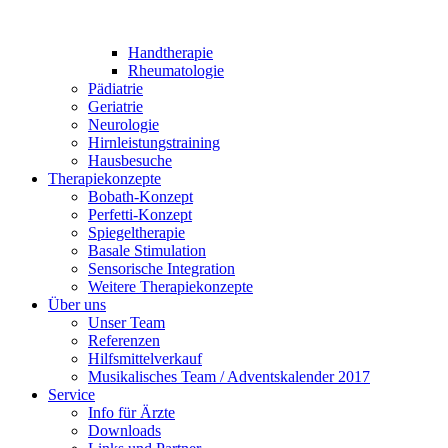
Handtherapie
Rheumatologie
Pädiatrie
Geriatrie
Neurologie
Hirnleistungstraining
Hausbesuche
Therapiekonzepte
Bobath-Konzept
Perfetti-Konzept
Spiegeltherapie
Basale Stimulation
Sensorische Integration
Weitere Therapiekonzepte
Über uns
Unser Team
Referenzen
Hilfsmittelverkauf
Musikalisches Team / Adventskalender 2017
Service
Info für Ärzte
Downloads