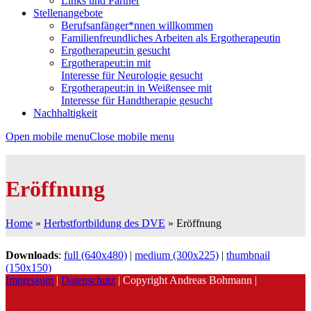
Links und Partner
Stellenangebote
Berufsanfänger*nnen willkommen
Familienfreundliches Arbeiten als Ergotherapeutin
Ergotherapeut:in gesucht
Ergotherapeut:in mit
Interesse für Neurologie gesucht
Ergotherapeut:in in Weißensee mit
Interesse für Handtherapie gesucht
Nachhaltigkeit
Open mobile menu
Close mobile menu
Eröffnung
Home
»
Herbstfortbildung des DVE
»
Eröffnung
Downloads
:
full (640x480)
|
medium (300x225)
|
thumbnail
(150x150)
Impressum
|
Datenschutz
| Copyright Andreas Bohmann |