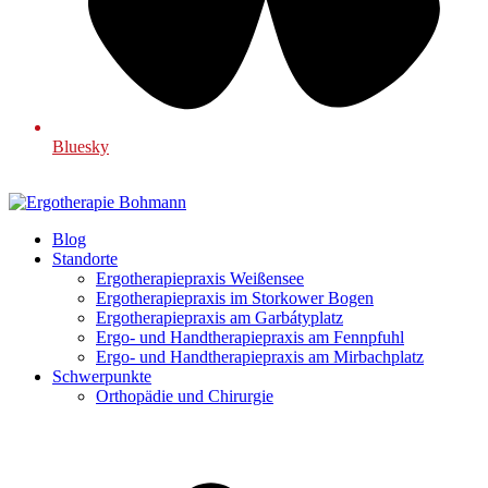
Bluesky
Blog
Standorte
Ergotherapiepraxis Weißensee
Ergotherapiepraxis im Storkower Bogen
Ergotherapiepraxis am Garbátyplatz
Ergo- und Handtherapiepraxis am Fennpfuhl
Ergo- und Handtherapiepraxis am Mirbachplatz
Schwerpunkte
Orthopädie und Chirurgie