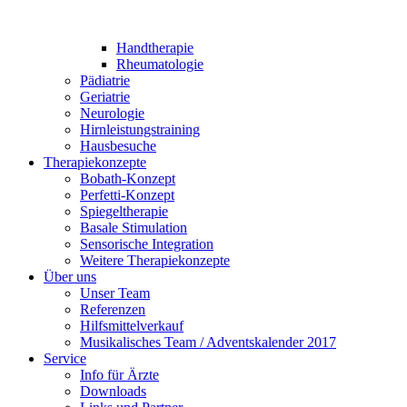
Handtherapie
Rheumatologie
Pädiatrie
Geriatrie
Neurologie
Hirnleistungstraining
Hausbesuche
Therapiekonzepte
Bobath-Konzept
Perfetti-Konzept
Spiegeltherapie
Basale Stimulation
Sensorische Integration
Weitere Therapiekonzepte
Über uns
Unser Team
Referenzen
Hilfsmittelverkauf
Musikalisches Team / Adventskalender 2017
Service
Info für Ärzte
Downloads