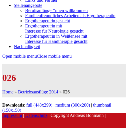
Links und Partner
Stellenangebote
Berufsanfänger*nnen willkommen
Familienfreundliches Arbeiten als Ergotherapeutin
Ergotherapeut:in gesucht
Ergotherapeut:in mit
Interesse für Neurologie gesucht
Ergotherapeut:in in Weißensee mit
Interesse für Handtherapie gesucht
Nachhaltigkeit
Open mobile menu
Close mobile menu
026
Home
»
Betriebsausflüge 2014
»
026
Downloads
:
full (448x299)
|
medium (300x200)
|
thumbnail
(150x150)
Impressum
|
Datenschutz
| Copyright Andreas Bohmann |