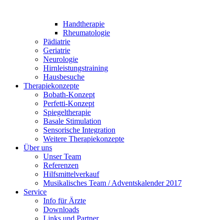
Handtherapie
Rheumatologie
Pädiatrie
Geriatrie
Neurologie
Hirnleistungstraining
Hausbesuche
Therapiekonzepte
Bobath-Konzept
Perfetti-Konzept
Spiegeltherapie
Basale Stimulation
Sensorische Integration
Weitere Therapiekonzepte
Über uns
Unser Team
Referenzen
Hilfsmittelverkauf
Musikalisches Team / Adventskalender 2017
Service
Info für Ärzte
Downloads
Links und Partner