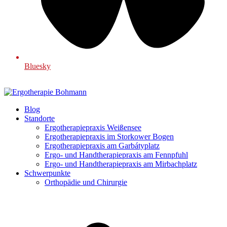
Bluesky
Blog
Standorte
Ergotherapiepraxis Weißensee
Ergotherapiepraxis im Storkower Bogen
Ergotherapiepraxis am Garbátyplatz
Ergo- und Handtherapiepraxis am Fennpfuhl
Ergo- und Handtherapiepraxis am Mirbachplatz
Schwerpunkte
Orthopädie und Chirurgie