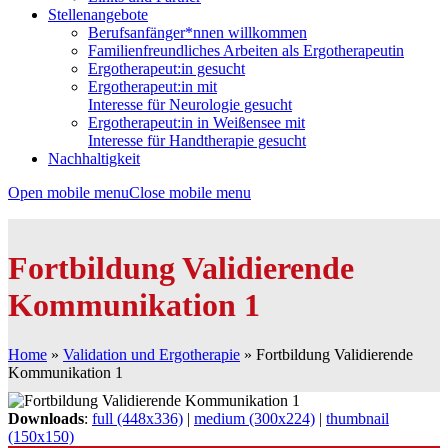
Stellenangebote
Berufsanfänger*nnen willkommen
Familienfreundliches Arbeiten als Ergotherapeutin
Ergotherapeut:in gesucht
Ergotherapeut:in mit
Interesse für Neurologie gesucht
Ergotherapeut:in in Weißensee mit
Interesse für Handtherapie gesucht
Nachhaltigkeit
Open mobile menu
Close mobile menu
Fortbildung Validierende
Kommunikation 1
Home
»
Validation und Ergotherapie
»
Fortbildung Validierende
Kommunikation 1
Downloads
:
full (448x336)
|
medium (300x224)
|
thumbnail
(150x150)