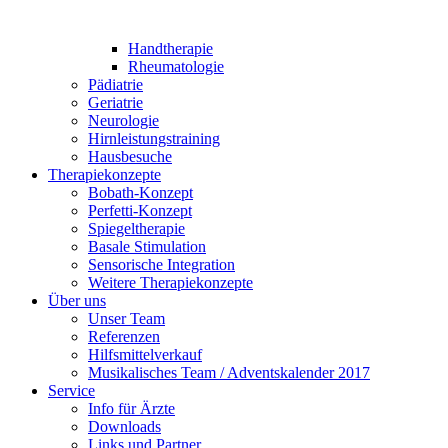
Handtherapie
Rheumatologie
Pädiatrie
Geriatrie
Neurologie
Hirnleistungstraining
Hausbesuche
Therapiekonzepte
Bobath-Konzept
Perfetti-Konzept
Spiegeltherapie
Basale Stimulation
Sensorische Integration
Weitere Therapiekonzepte
Über uns
Unser Team
Referenzen
Hilfsmittelverkauf
Musikalisches Team / Adventskalender 2017
Service
Info für Ärzte
Downloads
Links und Partner