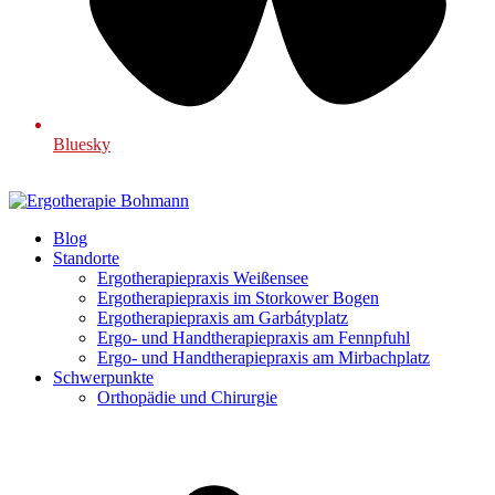
Bluesky
Blog
Standorte
Ergotherapiepraxis Weißensee
Ergotherapiepraxis im Storkower Bogen
Ergotherapiepraxis am Garbátyplatz
Ergo- und Handtherapiepraxis am Fennpfuhl
Ergo- und Handtherapiepraxis am Mirbachplatz
Schwerpunkte
Orthopädie und Chirurgie