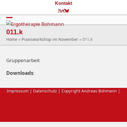
Skip
Kontakt
to
RSS
Xing
Bluesky
content
Open
Close
011.k
mobile
mobile
Home
»
Praxisworkshop im November
»
011.k
menu
menu
Gruppenarbeit
Downloads
:
Impressum
|
Datenschutz
| Copyright Andreas Bohmann |