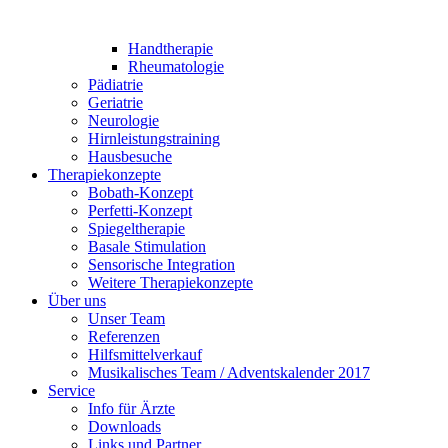
Handtherapie
Rheumatologie
Pädiatrie
Geriatrie
Neurologie
Hirnleistungstraining
Hausbesuche
Therapiekonzepte
Bobath-Konzept
Perfetti-Konzept
Spiegeltherapie
Basale Stimulation
Sensorische Integration
Weitere Therapiekonzepte
Über uns
Unser Team
Referenzen
Hilfsmittelverkauf
Musikalisches Team / Adventskalender 2017
Service
Info für Ärzte
Downloads
Links und Partner