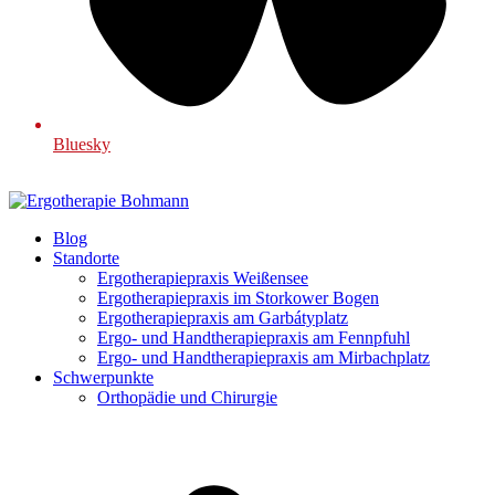
Bluesky
Blog
Standorte
Ergotherapiepraxis Weißensee
Ergotherapiepraxis im Storkower Bogen
Ergotherapiepraxis am Garbátyplatz
Ergo- und Handtherapiepraxis am Fennpfuhl
Ergo- und Handtherapiepraxis am Mirbachplatz
Schwerpunkte
Orthopädie und Chirurgie