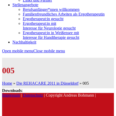
Links und Partner
Stellenangebote
Berufsanfänger*nnen willkommen
Familienfreundliches Arbeiten als Ergotherapeutin
Ergotherapeut:in gesucht
Ergotherapeut:in mit
Interesse für Neurologie gesucht
Ergotherapeut:in in Weißensee mit
Interesse für Handtherapie gesucht
Nachhaltigkeit
Open mobile menu
Close mobile menu
005
Home
»
Die REHACARE 2011 in Düsseldorf
»
005
Downloads
:
Impressum
|
Datenschutz
| Copyright Andreas Bohmann |