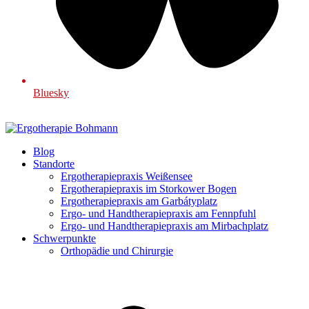
Bluesky
Blog
Standorte
Ergotherapiepraxis Weißensee
Ergotherapiepraxis im Storkower Bogen
Ergotherapiepraxis am Garbátyplatz
Ergo- und Handtherapiepraxis am Fennpfuhl
Ergo- und Handtherapiepraxis am Mirbachplatz
Schwerpunkte
Orthopädie und Chirurgie