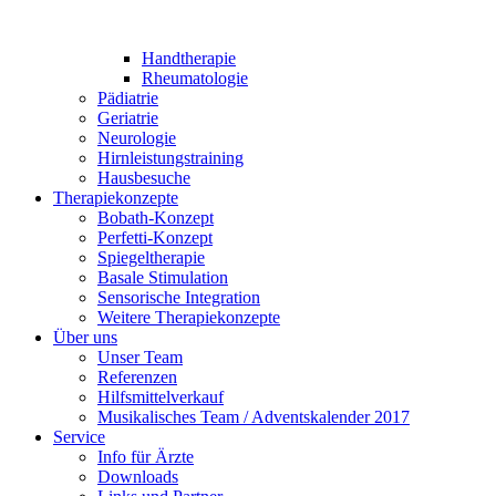
Handtherapie
Rheumatologie
Pädiatrie
Geriatrie
Neurologie
Hirnleistungstraining
Hausbesuche
Therapiekonzepte
Bobath-Konzept
Perfetti-Konzept
Spiegeltherapie
Basale Stimulation
Sensorische Integration
Weitere Therapiekonzepte
Über uns
Unser Team
Referenzen
Hilfsmittelverkauf
Musikalisches Team / Adventskalender 2017
Service
Info für Ärzte
Downloads