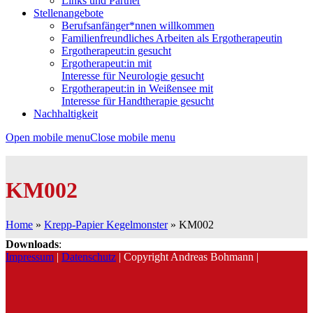
Links und Partner
Stellenangebote
Berufsanfänger*nnen willkommen
Familienfreundliches Arbeiten als Ergotherapeutin
Ergotherapeut:in gesucht
Ergotherapeut:in mit
Interesse für Neurologie gesucht
Ergotherapeut:in in Weißensee mit
Interesse für Handtherapie gesucht
Nachhaltigkeit
Open mobile menu
Close mobile menu
KM002
Home
»
Krepp-Papier Kegelmonster
»
KM002
Downloads
:
Impressum
|
Datenschutz
| Copyright Andreas Bohmann |