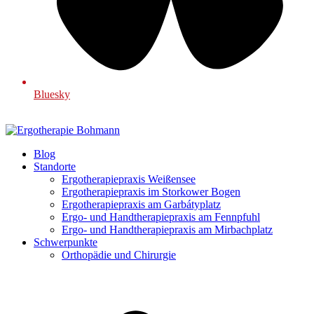
Bluesky
Blog
Standorte
Ergotherapiepraxis Weißensee
Ergotherapiepraxis im Storkower Bogen
Ergotherapiepraxis am Garbátyplatz
Ergo- und Handtherapiepraxis am Fennpfuhl
Ergo- und Handtherapiepraxis am Mirbachplatz
Schwerpunkte
Orthopädie und Chirurgie