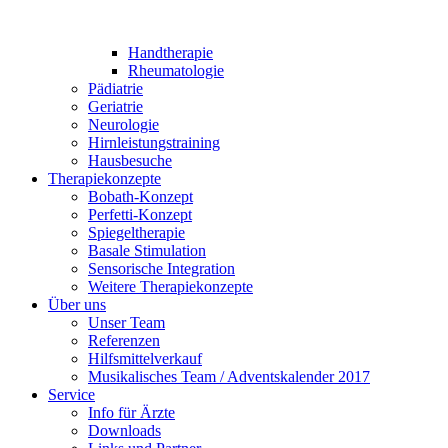
Handtherapie
Rheumatologie
Pädiatrie
Geriatrie
Neurologie
Hirnleistungstraining
Hausbesuche
Therapiekonzepte
Bobath-Konzept
Perfetti-Konzept
Spiegeltherapie
Basale Stimulation
Sensorische Integration
Weitere Therapiekonzepte
Über uns
Unser Team
Referenzen
Hilfsmittelverkauf
Musikalisches Team / Adventskalender 2017
Service
Info für Ärzte
Downloads