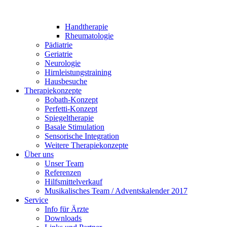
Handtherapie
Rheumatologie
Pädiatrie
Geriatrie
Neurologie
Hirnleistungstraining
Hausbesuche
Therapiekonzepte
Bobath-Konzept
Perfetti-Konzept
Spiegeltherapie
Basale Stimulation
Sensorische Integration
Weitere Therapiekonzepte
Über uns
Unser Team
Referenzen
Hilfsmittelverkauf
Musikalisches Team / Adventskalender 2017
Service
Info für Ärzte
Downloads