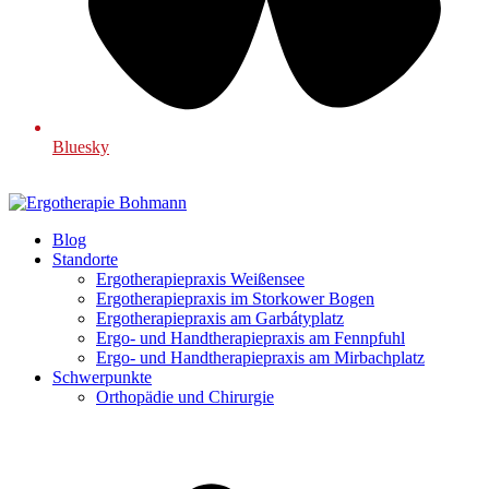
Bluesky
Blog
Standorte
Ergotherapiepraxis Weißensee
Ergotherapiepraxis im Storkower Bogen
Ergotherapiepraxis am Garbátyplatz
Ergo- und Handtherapiepraxis am Fennpfuhl
Ergo- und Handtherapiepraxis am Mirbachplatz
Schwerpunkte
Orthopädie und Chirurgie