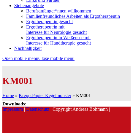
Links und Partner
Stellenangebote
Berufsanfänger*nnen willkommen
Familienfreundliches Arbeiten als Ergotherapeutin
Ergotherapeut:in gesucht
Ergotherapeut:in mit
Interesse für Neurologie gesucht
Ergotherapeut:in in Weißensee mit
Interesse für Handtherapie gesucht
Nachhaltigkeit
Open mobile menu
Close mobile menu
KM001
Home
»
Krepp-Papier Kegelmonster
»
KM001
Downloads
:
Impressum
|
Datenschutz
| Copyright Andreas Bohmann |