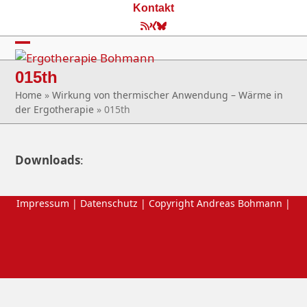
Skip
Kontakt
to
RSS
Xing
Bluesky
content
Open
Close
015th
mobile
mobile
Home
»
Wirkung von thermischer Anwendung – Wärme in
menu
menu
der Ergotherapie
»
015th
Downloads
:
Impressum
|
Datenschutz
| Copyright Andreas Bohmann |