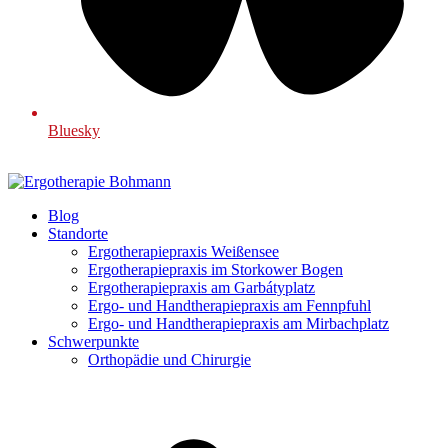
Bluesky
Blog
Standorte
Ergotherapiepraxis Weißensee
Ergotherapiepraxis im Storkower Bogen
Ergotherapiepraxis am Garbátyplatz
Ergo- und Handtherapiepraxis am Fennpfuhl
Ergo- und Handtherapiepraxis am Mirbachplatz
Schwerpunkte
Orthopädie und Chirurgie