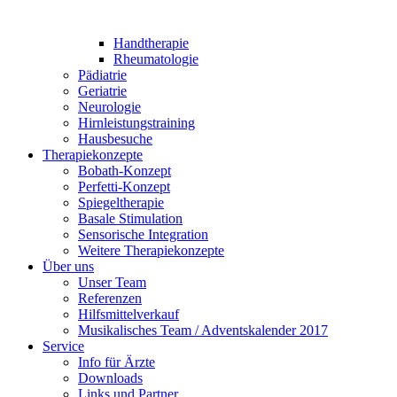
Handtherapie
Rheumatologie
Pädiatrie
Geriatrie
Neurologie
Hirnleistungstraining
Hausbesuche
Therapiekonzepte
Bobath-Konzept
Perfetti-Konzept
Spiegeltherapie
Basale Stimulation
Sensorische Integration
Weitere Therapiekonzepte
Über uns
Unser Team
Referenzen
Hilfsmittelverkauf
Musikalisches Team / Adventskalender 2017
Service
Info für Ärzte
Downloads
Links und Partner