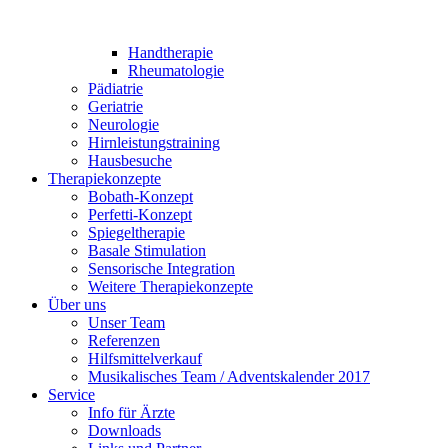
Handtherapie
Rheumatologie
Pädiatrie
Geriatrie
Neurologie
Hirnleistungstraining
Hausbesuche
Therapiekonzepte
Bobath-Konzept
Perfetti-Konzept
Spiegeltherapie
Basale Stimulation
Sensorische Integration
Weitere Therapiekonzepte
Über uns
Unser Team
Referenzen
Hilfsmittelverkauf
Musikalisches Team / Adventskalender 2017
Service
Info für Ärzte
Downloads