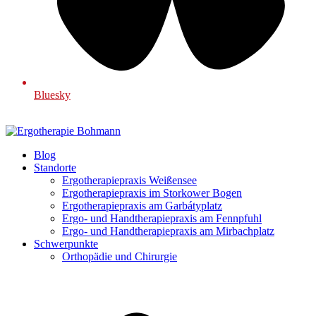
Bluesky
Blog
Standorte
Ergotherapiepraxis Weißensee
Ergotherapiepraxis im Storkower Bogen
Ergotherapiepraxis am Garbátyplatz
Ergo- und Handtherapiepraxis am Fennpfuhl
Ergo- und Handtherapiepraxis am Mirbachplatz
Schwerpunkte
Orthopädie und Chirurgie