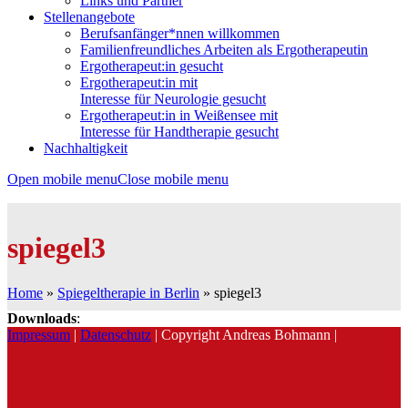
Links und Partner
Stellenangebote
Berufsanfänger*nnen willkommen
Familienfreundliches Arbeiten als Ergotherapeutin
Ergotherapeut:in gesucht
Ergotherapeut:in mit
Interesse für Neurologie gesucht
Ergotherapeut:in in Weißensee mit
Interesse für Handtherapie gesucht
Nachhaltigkeit
Open mobile menu
Close mobile menu
spiegel3
Home
»
Spiegeltherapie in Berlin
»
spiegel3
Downloads
:
Impressum
|
Datenschutz
| Copyright Andreas Bohmann |