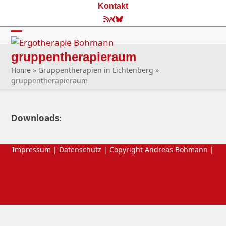
Skip
Kontakt
to
RSS
Xing
Bluesky
content
Open
Close
gruppentherapieraum
mobile
mobile
Home
»
Gruppentherapien in Lichtenberg
»
menu
menu
gruppentherapieraum
Downloads
:
Impressum
|
Datenschutz
| Copyright Andreas Bohmann |