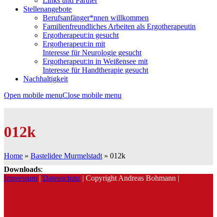
Links und Partner
Stellenangebote
Berufsanfänger*nnen willkommen
Familienfreundliches Arbeiten als Ergotherapeutin
Ergotherapeut:in gesucht
Ergotherapeut:in mit
Interesse für Neurologie gesucht
Ergotherapeut:in in Weißensee mit
Interesse für Handtherapie gesucht
Nachhaltigkeit
Open mobile menu
Close mobile menu
012k
Home
»
Bastelidee Murmelstadt
»
012k
Downloads
:
Impressum
|
Datenschutz
| Copyright Andreas Bohmann |