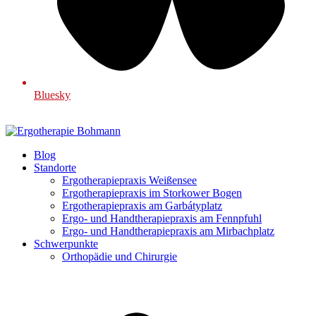
Bluesky
Blog
Standorte
Ergotherapiepraxis Weißensee
Ergotherapiepraxis im Storkower Bogen
Ergotherapiepraxis am Garbátyplatz
Ergo- und Handtherapiepraxis am Fennpfuhl
Ergo- und Handtherapiepraxis am Mirbachplatz
Schwerpunkte
Orthopädie und Chirurgie