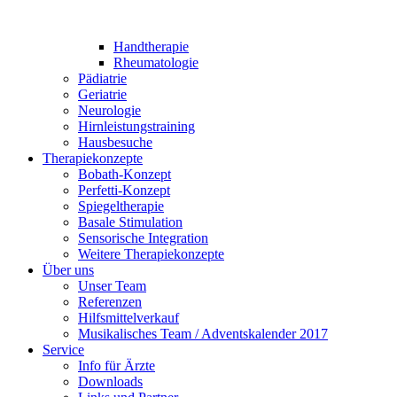
Handtherapie
Rheumatologie
Pädiatrie
Geriatrie
Neurologie
Hirnleistungstraining
Hausbesuche
Therapiekonzepte
Bobath-Konzept
Perfetti-Konzept
Spiegeltherapie
Basale Stimulation
Sensorische Integration
Weitere Therapiekonzepte
Über uns
Unser Team
Referenzen
Hilfsmittelverkauf
Musikalisches Team / Adventskalender 2017
Service
Info für Ärzte
Downloads