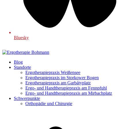
Bluesky
Blog
Standorte
Ergotherapiepraxis Weißensee
Ergotherapiepraxis im Storkower Bogen
Ergotherapiepraxis am Garbátyplatz
Ergo- und Handtherapiepraxis am Fennpfuhl
Ergo- und Handtherapiepraxis am Mirbachplatz
Schwerpunkte
Orthopädie und Chirurgie