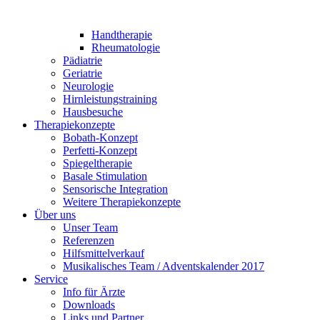
Handtherapie
Rheumatologie
Pädiatrie
Geriatrie
Neurologie
Hirnleistungstraining
Hausbesuche
Therapiekonzepte
Bobath-Konzept
Perfetti-Konzept
Spiegeltherapie
Basale Stimulation
Sensorische Integration
Weitere Therapiekonzepte
Über uns
Unser Team
Referenzen
Hilfsmittelverkauf
Musikalisches Team / Adventskalender 2017
Service
Info für Ärzte
Downloads
Links und Partner