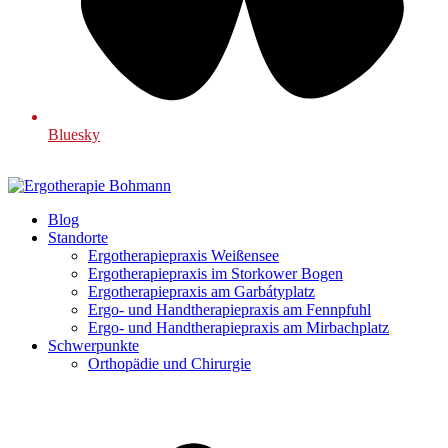
Bluesky
Blog
Standorte
Ergotherapiepraxis Weißensee
Ergotherapiepraxis im Storkower Bogen
Ergotherapiepraxis am Garbátyplatz
Ergo- und Handtherapiepraxis am Fennpfuhl
Ergo- und Handtherapiepraxis am Mirbachplatz
Schwerpunkte
Orthopädie und Chirurgie