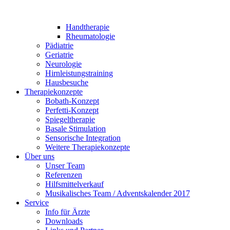
Handtherapie
Rheumatologie
Pädiatrie
Geriatrie
Neurologie
Hirnleistungstraining
Hausbesuche
Therapiekonzepte
Bobath-Konzept
Perfetti-Konzept
Spiegeltherapie
Basale Stimulation
Sensorische Integration
Weitere Therapiekonzepte
Über uns
Unser Team
Referenzen
Hilfsmittelverkauf
Musikalisches Team / Adventskalender 2017
Service
Info für Ärzte
Downloads