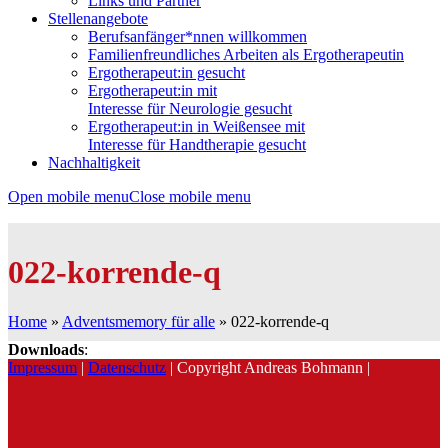
Links und Partner
Stellenangebote
Berufsanfänger*nnen willkommen
Familienfreundliches Arbeiten als Ergotherapeutin
Ergotherapeut:in gesucht
Ergotherapeut:in mit
Interesse für Neurologie gesucht
Ergotherapeut:in in Weißensee mit
Interesse für Handtherapie gesucht
Nachhaltigkeit
Open mobile menu
Close mobile menu
022-korrende-q
Home
»
Adventsmemory für alle
»
022-korrende-q
Downloads
:
Impressum
|
Datenschutz
| Copyright Andreas Bohmann |