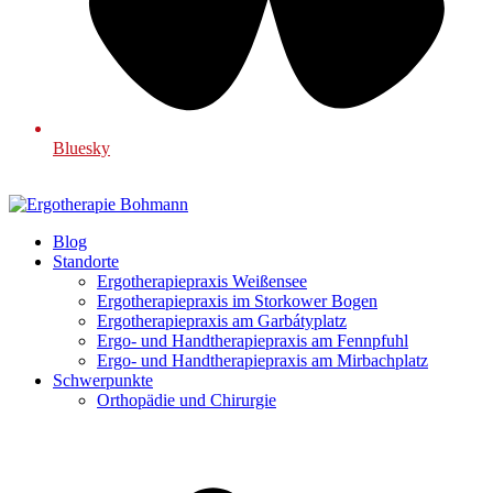
Bluesky
Blog
Standorte
Ergotherapiepraxis Weißensee
Ergotherapiepraxis im Storkower Bogen
Ergotherapiepraxis am Garbátyplatz
Ergo- und Handtherapiepraxis am Fennpfuhl
Ergo- und Handtherapiepraxis am Mirbachplatz
Schwerpunkte
Orthopädie und Chirurgie