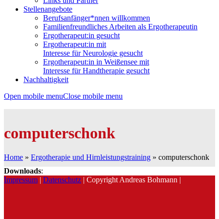
Links und Partner
Stellenangebote
Berufsanfänger*nnen willkommen
Familienfreundliches Arbeiten als Ergotherapeutin
Ergotherapeut:in gesucht
Ergotherapeut:in mit
Interesse für Neurologie gesucht
Ergotherapeut:in in Weißensee mit
Interesse für Handtherapie gesucht
Nachhaltigkeit
Open mobile menu
Close mobile menu
computerschonk
Home
»
Ergotherapie und Hirnleistungstraining
»
computerschonk
Downloads
:
Impressum
|
Datenschutz
| Copyright Andreas Bohmann |