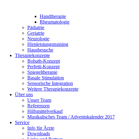
Handtherapie
Rheumatologie
Pädiatrie
Geriatrie
Neurologie
Hirnleistungstraining
Hausbesuche
Therapiekonzepte
Bobath-Konzept
Perfetti-Konzept
Spiegeltherapie
Basale Stimulation
Sensorische Integration
Weitere Therapiekonzepte
Über uns
Unser Team
Referenzen
Hilfsmittelverkauf
Musikalisches Team / Adventskalender 2017
Service
Info für Ärzte
Downloads