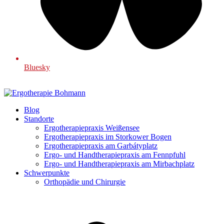
Bluesky
Blog
Standorte
Ergotherapiepraxis Weißensee
Ergotherapiepraxis im Storkower Bogen
Ergotherapiepraxis am Garbátyplatz
Ergo- und Handtherapiepraxis am Fennpfuhl
Ergo- und Handtherapiepraxis am Mirbachplatz
Schwerpunkte
Orthopädie und Chirurgie