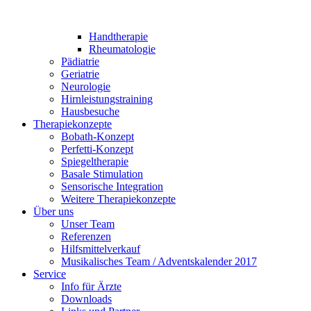
Handtherapie
Rheumatologie
Pädiatrie
Geriatrie
Neurologie
Hirnleistungstraining
Hausbesuche
Therapiekonzepte
Bobath-Konzept
Perfetti-Konzept
Spiegeltherapie
Basale Stimulation
Sensorische Integration
Weitere Therapiekonzepte
Über uns
Unser Team
Referenzen
Hilfsmittelverkauf
Musikalisches Team / Adventskalender 2017
Service
Info für Ärzte
Downloads