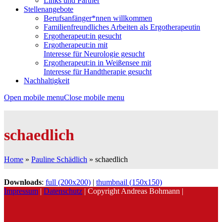
Links und Partner
Stellenangebote
Berufsanfänger*nnen willkommen
Familienfreundliches Arbeiten als Ergotherapeutin
Ergotherapeut:in gesucht
Ergotherapeut:in mit
Interesse für Neurologie gesucht
Ergotherapeut:in in Weißensee mit
Interesse für Handtherapie gesucht
Nachhaltigkeit
Open mobile menu
Close mobile menu
schaedlich
Home
»
Pauline Schädlich
»
schaedlich
Downloads
:
full (200x200)
|
thumbnail (150x150)
Impressum
|
Datenschutz
| Copyright Andreas Bohmann |