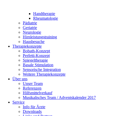
Handtherapie
Rheumatologie
Pädiatrie
Geriatrie
Neurologie
Hirnleistungstraining
Hausbesuche
Therapiekonzepte
Bobath-Konzept
Perfetti-Konzept
Spiegeltherapie
Basale Stimulation
Sensorische Integration
Weitere Therapiekonzepte
Über uns
Unser Team
Referenzen
Hilfsmittelverkauf
Musikalisches Team / Adventskalender 2017
Service
Info für Ärzte
Downloads