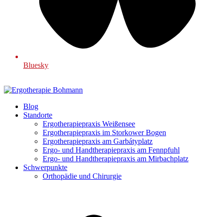
Bluesky
Blog
Standorte
Ergotherapiepraxis Weißensee
Ergotherapiepraxis im Storkower Bogen
Ergotherapiepraxis am Garbátyplatz
Ergo- und Handtherapiepraxis am Fennpfuhl
Ergo- und Handtherapiepraxis am Mirbachplatz
Schwerpunkte
Orthopädie und Chirurgie