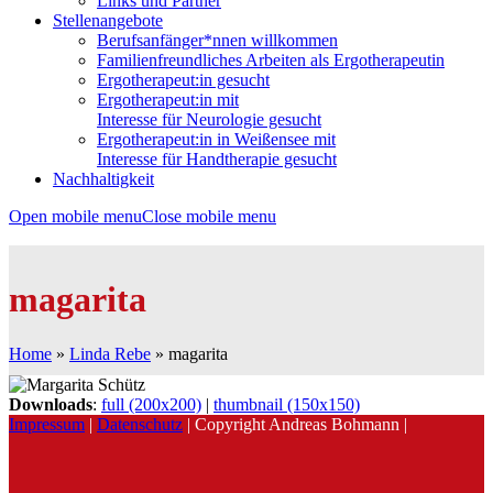
Links und Partner
Stellenangebote
Berufsanfänger*nnen willkommen
Familienfreundliches Arbeiten als Ergotherapeutin
Ergotherapeut:in gesucht
Ergotherapeut:in mit
Interesse für Neurologie gesucht
Ergotherapeut:in in Weißensee mit
Interesse für Handtherapie gesucht
Nachhaltigkeit
Open mobile menu
Close mobile menu
magarita
Home
»
Linda Rebe
»
magarita
Downloads
:
full (200x200)
|
thumbnail (150x150)
Impressum
|
Datenschutz
| Copyright Andreas Bohmann |