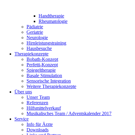
Handtherapie
Rheumatologie
Pädiatrie
Geriatrie
Neurologie
Hirnleistungstraining
Hausbesuche
Therapiekonzepte
Bobath-Konzept
Perfetti-Konzept
Spiegeltherapie
Basale Stimulation
Sensorische Integration
Weitere Therapiekonzepte
Über uns
Unser Team
Referenzen
Hilfsmittelverkauf
Musikalisches Team / Adventskalender 2017
Service
Info für Ärzte
Downloads