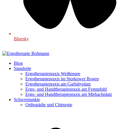
Bluesky
Blog
Standorte
Ergotherapiepraxis Weißensee
Ergotherapiepraxis im Storkower Bogen
Ergotherapiepraxis am Garbátyplatz
Ergo- und Handtherapiepraxis am Fennpfuhl
Ergo- und Handtherapiepraxis am Mirbachplatz
Schwerpunkte
Orthopädie und Chirurgie