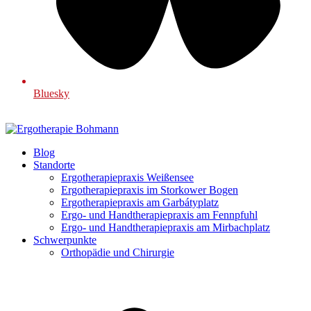
Bluesky
Blog
Standorte
Ergotherapiepraxis Weißensee
Ergotherapiepraxis im Storkower Bogen
Ergotherapiepraxis am Garbátyplatz
Ergo- und Handtherapiepraxis am Fennpfuhl
Ergo- und Handtherapiepraxis am Mirbachplatz
Schwerpunkte
Orthopädie und Chirurgie