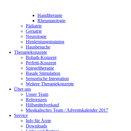
Handtherapie
Rheumatologie
Pädiatrie
Geriatrie
Neurologie
Hirnleistungstraining
Hausbesuche
Therapiekonzepte
Bobath-Konzept
Perfetti-Konzept
Spiegeltherapie
Basale Stimulation
Sensorische Integration
Weitere Therapiekonzepte
Über uns
Unser Team
Referenzen
Hilfsmittelverkauf
Musikalisches Team / Adventskalender 2017
Service
Info für Ärzte
Downloads