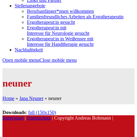
Links und Partner
Stellenangebote
Berufsanfänger*nnen willkommen
Familienfreundliches Arbeiten als Ergotherapeutin
Ergotherapeut:in gesucht
Ergotherapeut:in mit
Interesse für Neurologie gesucht
Ergotherapeut:in in Weißensee mit
Interesse für Handtherapie gesucht
Nachhaltigkeit
Open mobile menu
Close mobile menu
neuner
Home
»
Jana Neuner
»
neuner
Downloads
:
full (150x150)
Impressum
|
Datenschutz
| Copyright Andreas Bohmann |