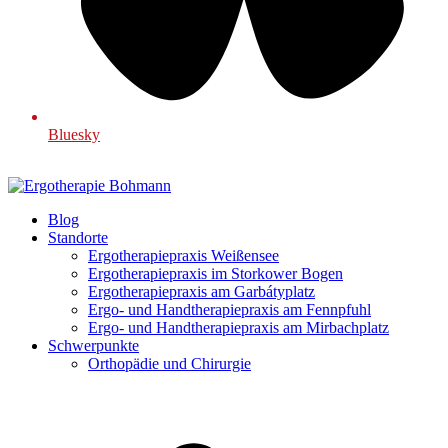
Bluesky
Blog
Standorte
Ergotherapiepraxis Weißensee
Ergotherapiepraxis im Storkower Bogen
Ergotherapiepraxis am Garbátyplatz
Ergo- und Handtherapiepraxis am Fennpfuhl
Ergo- und Handtherapiepraxis am Mirbachplatz
Schwerpunkte
Orthopädie und Chirurgie