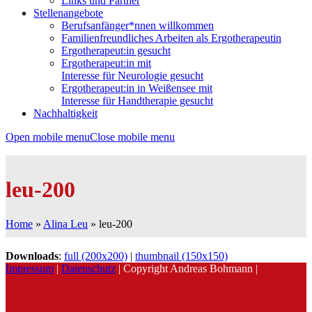
Links und Partner
Stellenangebote
Berufsanfänger*nnen willkommen
Familienfreundliches Arbeiten als Ergotherapeutin
Ergotherapeut:in gesucht
Ergotherapeut:in mit
Interesse für Neurologie gesucht
Ergotherapeut:in in Weißensee mit
Interesse für Handtherapie gesucht
Nachhaltigkeit
Open mobile menu
Close mobile menu
leu-200
Home
»
Alina Leu
»
leu-200
Downloads
:
full (200x200)
|
thumbnail (150x150)
Impressum
|
Datenschutz
| Copyright Andreas Bohmann |