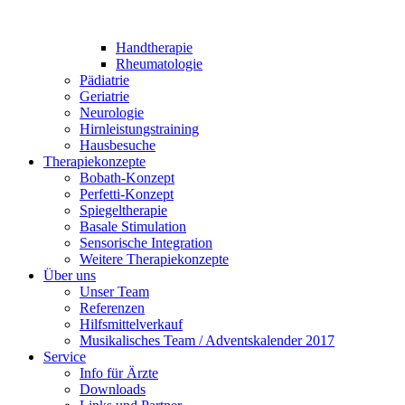
Handtherapie
Rheumatologie
Pädiatrie
Geriatrie
Neurologie
Hirnleistungstraining
Hausbesuche
Therapiekonzepte
Bobath-Konzept
Perfetti-Konzept
Spiegeltherapie
Basale Stimulation
Sensorische Integration
Weitere Therapiekonzepte
Über uns
Unser Team
Referenzen
Hilfsmittelverkauf
Musikalisches Team / Adventskalender 2017
Service
Info für Ärzte
Downloads