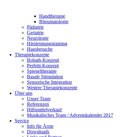
Handtherapie
Rheumatologie
Pädiatrie
Geriatrie
Neurologie
Hirnleistungstraining
Hausbesuche
Therapiekonzepte
Bobath-Konzept
Perfetti-Konzept
Spiegeltherapie
Basale Stimulation
Sensorische Integration
Weitere Therapiekonzepte
Über uns
Unser Team
Referenzen
Hilfsmittelverkauf
Musikalisches Team / Adventskalender 2017
Service
Info für Ärzte
Downloads