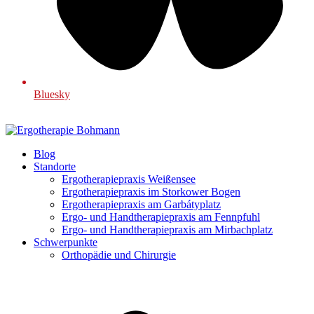
Bluesky
Blog
Standorte
Ergotherapiepraxis Weißensee
Ergotherapiepraxis im Storkower Bogen
Ergotherapiepraxis am Garbátyplatz
Ergo- und Handtherapiepraxis am Fennpfuhl
Ergo- und Handtherapiepraxis am Mirbachplatz
Schwerpunkte
Orthopädie und Chirurgie