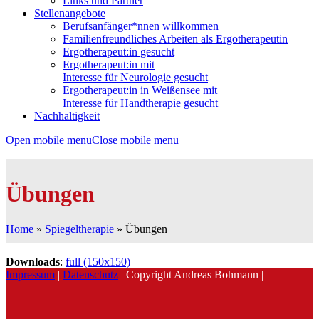
Links und Partner
Stellenangebote
Berufsanfänger*nnen willkommen
Familienfreundliches Arbeiten als Ergotherapeutin
Ergotherapeut:in gesucht
Ergotherapeut:in mit
Interesse für Neurologie gesucht
Ergotherapeut:in in Weißensee mit
Interesse für Handtherapie gesucht
Nachhaltigkeit
Open mobile menu
Close mobile menu
Übungen
Home
»
Spiegeltherapie
»
Übungen
Downloads
:
full (150x150)
Impressum
|
Datenschutz
| Copyright Andreas Bohmann |