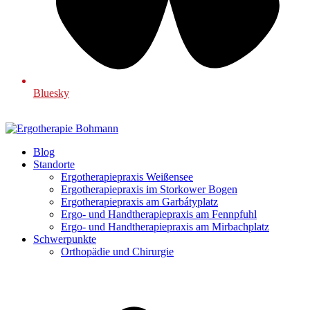
Bluesky
Blog
Standorte
Ergotherapiepraxis Weißensee
Ergotherapiepraxis im Storkower Bogen
Ergotherapiepraxis am Garbátyplatz
Ergo- und Handtherapiepraxis am Fennpfuhl
Ergo- und Handtherapiepraxis am Mirbachplatz
Schwerpunkte
Orthopädie und Chirurgie