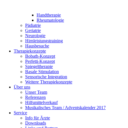
Handtherapie
Rheumatologie
Pädiatrie
Geriatrie
Neurologie
Hirnleistungstraining
Hausbesuche
Therapiekonzepte
Bobath-Konzept
Perfetti-Konzept
Spiegeltherapie
Basale Stimulation
Sensorische Integration
Weitere Therapiekonzepte
Über uns
Unser Team
Referenzen
Hilfsmittelverkauf
Musikalisches Team / Adventskalender 2017
Service
Info für Ärzte
Downloads