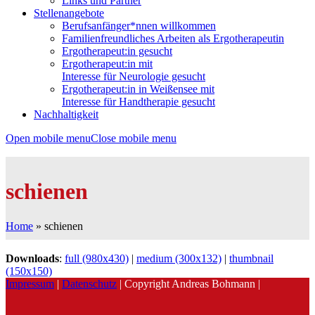
Links und Partner
Stellenangebote
Berufsanfänger*nnen willkommen
Familienfreundliches Arbeiten als Ergotherapeutin
Ergotherapeut:in gesucht
Ergotherapeut:in mit
Interesse für Neurologie gesucht
Ergotherapeut:in in Weißensee mit
Interesse für Handtherapie gesucht
Nachhaltigkeit
Open mobile menu
Close mobile menu
schienen
Home
»
schienen
Downloads
:
full (980x430)
|
medium (300x132)
|
thumbnail
(150x150)
Impressum
|
Datenschutz
| Copyright Andreas Bohmann |