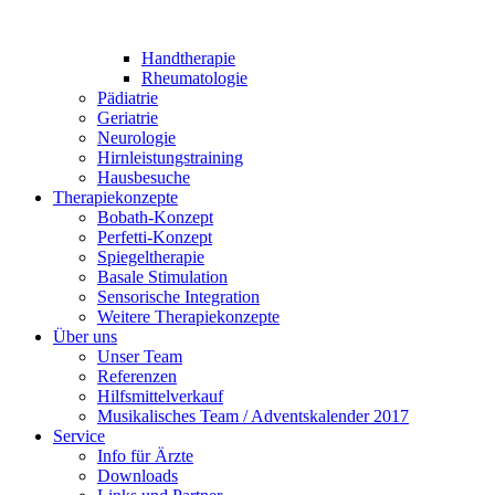
Handtherapie
Rheumatologie
Pädiatrie
Geriatrie
Neurologie
Hirnleistungstraining
Hausbesuche
Therapiekonzepte
Bobath-Konzept
Perfetti-Konzept
Spiegeltherapie
Basale Stimulation
Sensorische Integration
Weitere Therapiekonzepte
Über uns
Unser Team
Referenzen
Hilfsmittelverkauf
Musikalisches Team / Adventskalender 2017
Service
Info für Ärzte
Downloads