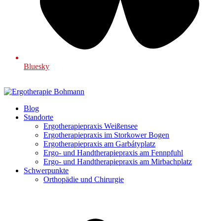
Bluesky
Blog
Standorte
Ergotherapiepraxis Weißensee
Ergotherapiepraxis im Storkower Bogen
Ergotherapiepraxis am Garbátyplatz
Ergo- und Handtherapiepraxis am Fennpfuhl
Ergo- und Handtherapiepraxis am Mirbachplatz
Schwerpunkte
Orthopädie und Chirurgie