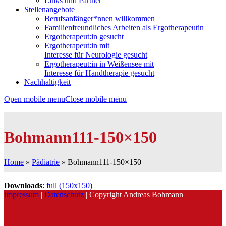
Links und Partner
Stellenangebote
Berufsanfänger*nnen willkommen
Familienfreundliches Arbeiten als Ergotherapeutin
Ergotherapeut:in gesucht
Ergotherapeut:in mit
Interesse für Neurologie gesucht
Ergotherapeut:in in Weißensee mit
Interesse für Handtherapie gesucht
Nachhaltigkeit
Open mobile menu
Close mobile menu
Bohmann111-150×150
Home
»
Pädiatrie
»
Bohmann111-150×150
Downloads
:
full (150x150)
Impressum
|
Datenschutz
| Copyright Andreas Bohmann |