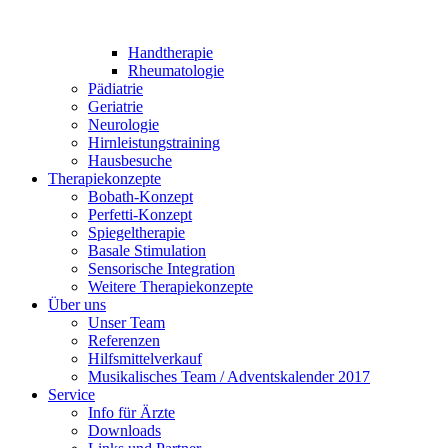
Handtherapie
Rheumatologie
Pädiatrie
Geriatrie
Neurologie
Hirnleistungstraining
Hausbesuche
Therapiekonzepte
Bobath-Konzept
Perfetti-Konzept
Spiegeltherapie
Basale Stimulation
Sensorische Integration
Weitere Therapiekonzepte
Über uns
Unser Team
Referenzen
Hilfsmittelverkauf
Musikalisches Team / Adventskalender 2017
Service
Info für Ärzte
Downloads