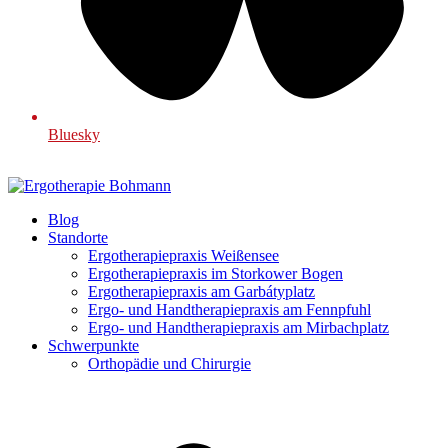
Bluesky
Blog
Standorte
Ergotherapiepraxis Weißensee
Ergotherapiepraxis im Storkower Bogen
Ergotherapiepraxis am Garbátyplatz
Ergo- und Handtherapiepraxis am Fennpfuhl
Ergo- und Handtherapiepraxis am Mirbachplatz
Schwerpunkte
Orthopädie und Chirurgie