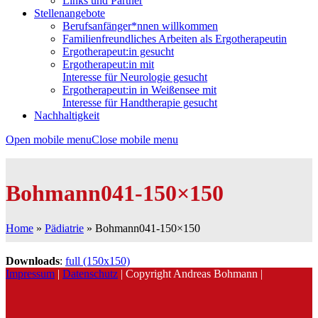
Links und Partner
Stellenangebote
Berufsanfänger*nnen willkommen
Familienfreundliches Arbeiten als Ergotherapeutin
Ergotherapeut:in gesucht
Ergotherapeut:in mit
Interesse für Neurologie gesucht
Ergotherapeut:in in Weißensee mit
Interesse für Handtherapie gesucht
Nachhaltigkeit
Open mobile menu
Close mobile menu
Bohmann041-150×150
Home
»
Pädiatrie
»
Bohmann041-150×150
Downloads
:
full (150x150)
Impressum
|
Datenschutz
| Copyright Andreas Bohmann |