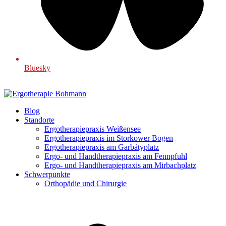
Bluesky
Blog
Standorte
Ergotherapiepraxis Weißensee
Ergotherapiepraxis im Storkower Bogen
Ergotherapiepraxis am Garbátyplatz
Ergo- und Handtherapiepraxis am Fennpfuhl
Ergo- und Handtherapiepraxis am Mirbachplatz
Schwerpunkte
Orthopädie und Chirurgie