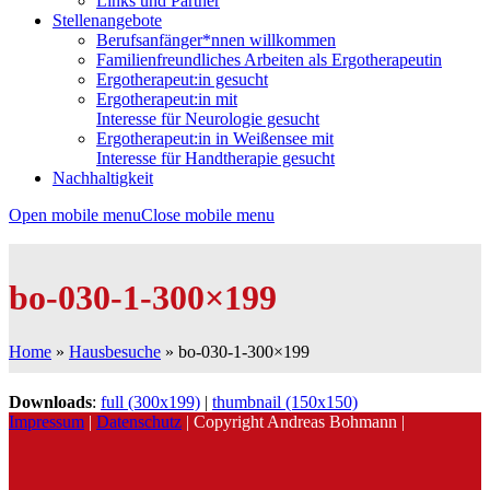
Links und Partner
Stellenangebote
Berufsanfänger*nnen willkommen
Familienfreundliches Arbeiten als Ergotherapeutin
Ergotherapeut:in gesucht
Ergotherapeut:in mit
Interesse für Neurologie gesucht
Ergotherapeut:in in Weißensee mit
Interesse für Handtherapie gesucht
Nachhaltigkeit
Open mobile menu
Close mobile menu
bo-030-1-300×199
Home
»
Hausbesuche
»
bo-030-1-300×199
Downloads
:
full (300x199)
|
thumbnail (150x150)
Impressum
|
Datenschutz
| Copyright Andreas Bohmann |