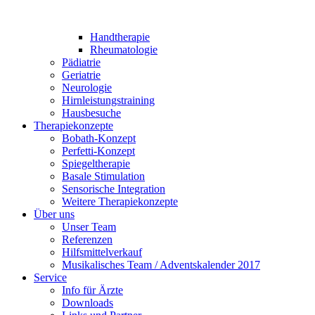
Handtherapie
Rheumatologie
Pädiatrie
Geriatrie
Neurologie
Hirnleistungstraining
Hausbesuche
Therapiekonzepte
Bobath-Konzept
Perfetti-Konzept
Spiegeltherapie
Basale Stimulation
Sensorische Integration
Weitere Therapiekonzepte
Über uns
Unser Team
Referenzen
Hilfsmittelverkauf
Musikalisches Team / Adventskalender 2017
Service
Info für Ärzte
Downloads